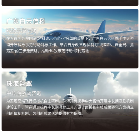
广东白云信科
科改示范行动
在入选国务院国资委“科改示范企业”名单的背景下，广东白云信科携手中大咨
询开展科改示范行动对标工作，结合自身改革现状制订“找差距、谋全局、抓
落实”的三步走策略，推动“科改示范行动”顺利落地
珠海翔翼
中长期激励咨询
为实现高端飞行模拟机自主研制，珠海翔翼携手中大咨询开展中长期激励机制
建设工作，旨在通过梳理中长期激励工具、设计跟投和科技成果转化方案确立
创新体制机制，为创新成果落地提供有力保障。