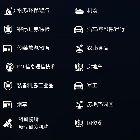
水务/环保/燃气
机场
银行/证券/保险
汽车/零部件/出行
传媒/旅游/教育
农业/食品
ICT信息通信技术
房地产
装备制造/工业品
军工
烟草
房地产/园区
科研院所
国资委
新型研发机构