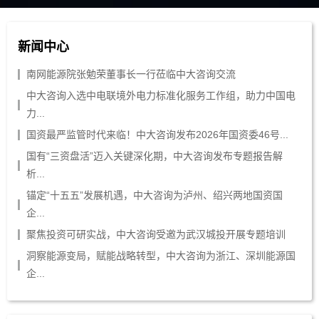
新闻中心
南网能源院张勉荣董事长一行莅临中大咨询交流
中大咨询入选中电联境外电力标准化服务工作组，助力中国电
力...
国资最严监管时代来临！中大咨询发布2026年国资委46号...
国有“三资盘活”迈入关键深化期，中大咨询发布专题报告解
析...
锚定“十五五”发展机遇，中大咨询为泸州、绍兴两地国资国
企...
聚焦投资可研实战，中大咨询受邀为武汉城投开展专题培训
洞察能源变局，赋能战略转型，中大咨询为浙江、深圳能源国
企...