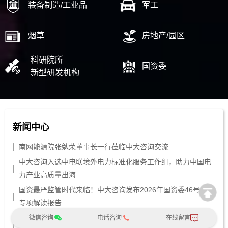
装备制造/工业品
军工
烟草
房地产/园区
科研院所
国资委
新型研发机构
新闻中心
南网能源院张勉荣董事长一行莅临中大咨询交流
中大咨询入选中电联境外电力标准化服务工作组，助力中国电
力产业高质量出海
国资最严监管时代来临！中大咨询发布2026年国资委46号令
专项解读报告
国有“三资盘活”迈入关键深化期，中大咨询发布专题报告解析
微信咨询
电话咨询
在线留言