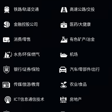
铁路/轨道交通
高速公路/交投
金融控股公司
医药/大健康
消费/零售
有色矿产/冶金
水务/环保/燃气
机场
银行/证券/保险
汽车/零部件/出行
传媒/旅游/教育
农业/食品
ICT信息通信技术
房地产