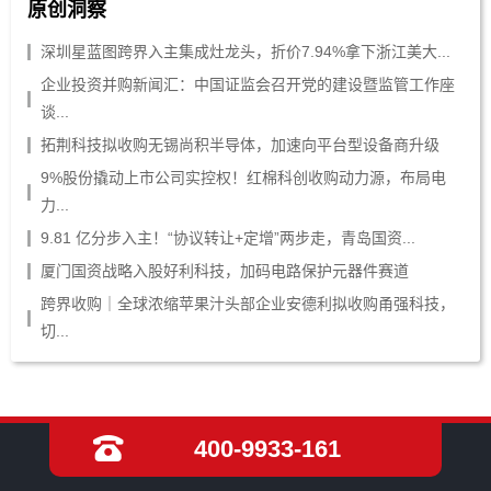
原创洞察
深圳星蓝图跨界入主集成灶龙头，折价7.94%拿下浙江美大...
企业投资并购新闻汇：中国证监会召开党的建设暨监管工作座
谈...
拓荆科技拟收购无锡尚积半导体，加速向平台型设备商升级
9%股份撬动上市公司实控权！红棉科创收购动力源，布局电
力...
9.81 亿分步入主！“协议转让+定增”两步走，青岛国资...
厦门国资战略入股好利科技，加码电路保护元器件赛道
跨界收购｜全球浓缩苹果汁头部企业安德利拟收购甬强科技，
切...
400-9933-161