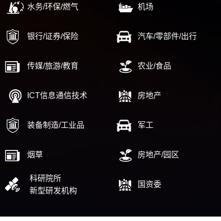
水务/环保/燃气
机场
银行/证券/保险
汽车/零部件/出行
传媒/旅游/教育
农业/食品
ICT信息通信技术
房地产
装备制造/工业品
军工
烟草
房地产/园区
科研院所
国资委
新型研发机构