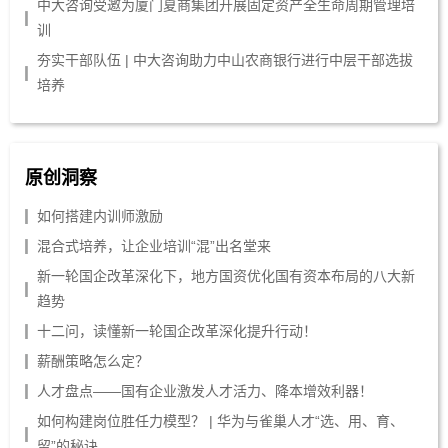
中大咨询受邀为厦门夏商集团开展固定资产全生命周期管理培
训
夯实干部队伍 | 中大咨询助力中山农商银行进行中层干部选拔
培养
原创洞察
如何搭建内训师激励
混合式培养，让企业培训“混”出名堂来
新一轮国企改革深化下，地方国资优化国有资本布局的八大新
趋势
十二问，读懂新一轮国企改革深化提升行动！
薪酬策略怎么定？
人才盘点——国有企业激发人才活力、降本增效利器！
如何构建岗位胜任力模型？ | 华为与雀巢人才“选、用、育、
留”的秘诀