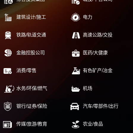
建筑设计/施工
电力
铁路/轨道交通
高速公路/交投
金融控股公司
医药/大健康
消费/零售
有色矿产/冶金
水务/环保/燃气
机场
银行/证券/保险
汽车/零部件/出行
传媒/旅游/教育
农业/食品