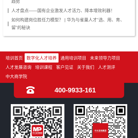
趋势
人才盘点——国有企业激发人才活力、降本增效利器！
如何构建岗位胜任力模型？ | 华为与雀巢人才“选、用、育、
留”的秘诀
培训首页
数字化人才培养
通用培训项目
未来领导力项目
人才发展咨询
培训课程
客户见证
关于我们
人才测评
中大商学院
400-9933-161