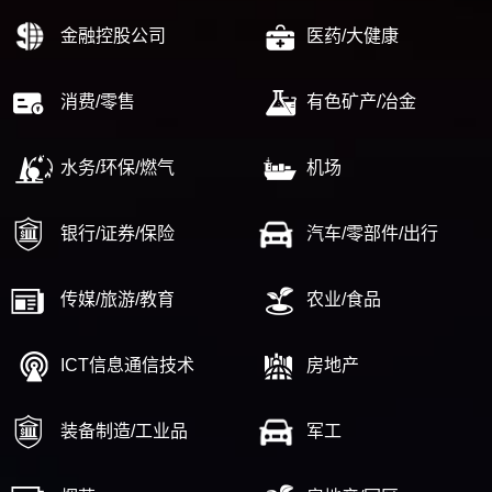
金融控股公司
医药/大健康
消费/零售
有色矿产/冶金
水务/环保/燃气
机场
银行/证券/保险
汽车/零部件/出行
传媒/旅游/教育
农业/食品
ICT信息通信技术
房地产
装备制造/工业品
军工