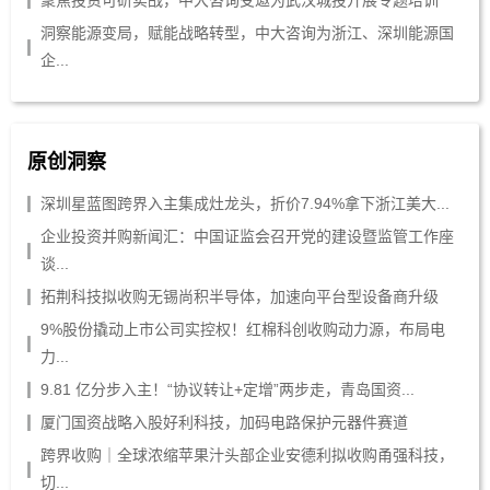
聚焦投资可研实战，中大咨询受邀为武汉城投开展专题培训
洞察能源变局，赋能战略转型，中大咨询为浙江、深圳能源国
企...
原创洞察
深圳星蓝图跨界入主集成灶龙头，折价7.94%拿下浙江美大...
企业投资并购新闻汇：中国证监会召开党的建设暨监管工作座
谈...
拓荆科技拟收购无锡尚积半导体，加速向平台型设备商升级
9%股份撬动上市公司实控权！红棉科创收购动力源，布局电
力...
9.81 亿分步入主！“协议转让+定增”两步走，青岛国资...
厦门国资战略入股好利科技，加码电路保护元器件赛道
跨界收购｜全球浓缩苹果汁头部企业安德利拟收购甬强科技，
切...