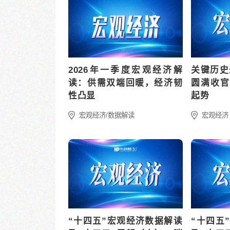
商环境优化新趋势：“智慧化”
从“营商”到“宜商”，营商环境优
如何助力营商环境快速升...
化进入新阶段
宏观研究：宏观经济