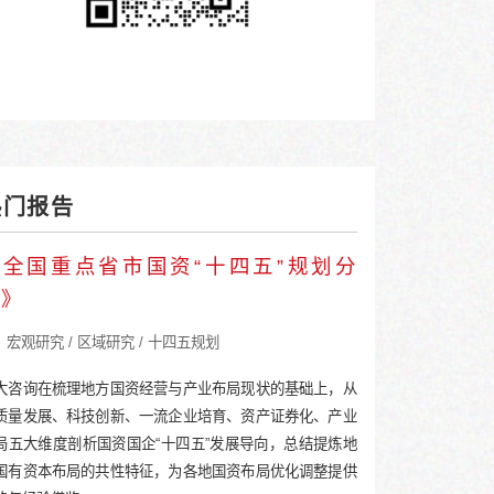
宏观研究 / 宏观经济 / 产业转型
“十五五”作为实现2035远期目标承上启下
全面建设社会主义现代化国家、推进中国式
的历史意义。“十五五”时期我国经济发展
济数据解读
面临的问题和挑战有哪些？应如何应对这些
（下）：收
大咨询将通过系列文章进行深度分析。
宏观数据与个体感受割裂，产业大竞争时
规划
产业大竞争时代面临“四座大山”
跨越产业转型的四大关键——产业+科技+
扫描二维码获取全文，了解最