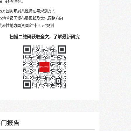
济数据简评：
官，“十五
规划
热门报告
《全国重点省市国资“十四
析》
宏观研究 / 区域研究 / 十四五规划