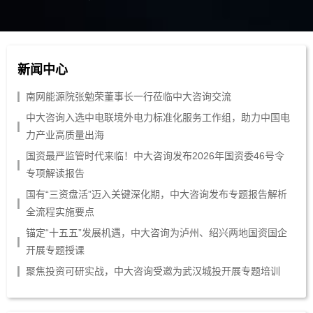
新闻中心
南网能源院张勉荣董事长一行莅临中大咨询交流
中大咨询入选中电联境外电力标准化服务工作组，助力中国电
力产业高质量出海
国资最严监管时代来临！中大咨询发布2026年国资委46号令
专项解读报告
国有“三资盘活”迈入关键深化期，中大咨询发布专题报告解析
全流程实施要点
锚定“十五五”发展机遇，中大咨询为泸州、绍兴两地国资国企
开展专题授课
聚焦投资可研实战，中大咨询受邀为武汉城投开展专题培训