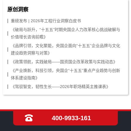
原创洞察
重磅发布 | 2026年工程行业洞察白皮书
《破局与跃升，“十五五”时期央国企人力改革核心挑战破解与
价值增长咨询前瞻》
《品牌引领，文化聚能，央国企面向“十五五”企业品牌与文化
建设趋势洞察与对策》
《政策领航，实践破局——国资国企改革政策与实践动态》
《产业焕新，科技引领，央国企“十五五”重点产业趋势与创新
体系建设指南》
《驾驭智变，韧性生长——2026年职场精英主推课表》
400-9933-161