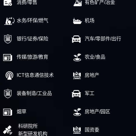
消费/零售
有色矿产/冶金
水务/环保/燃气
机场
银行/证券/保险
汽车/零部件/出行
传媒/旅游/教育
农业/食品
ICT信息通信技术
房地产
装备制造/工业品
军工
烟草
房地产/园区
科研院所
国资委
新型研发机构