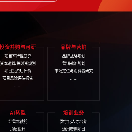
打
-161
们将尽快安排顾问与您联系
体解决方案
业文化
投资并购与可研
品