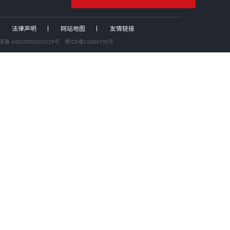
%股份撬动上市公司实控权！红棉科创收购动力源，布局电力...
.81 亿分步入主！“协议转让+定增”两步走，青岛国资...
厦门国资战略入股好利科技，加码电路保护元器件赛道
界收购｜全球浓缩苹果汁头部企业安德利拟收购甬强科技，切...
400
关于我们
集团简介
联系我们
中大咨询研究院