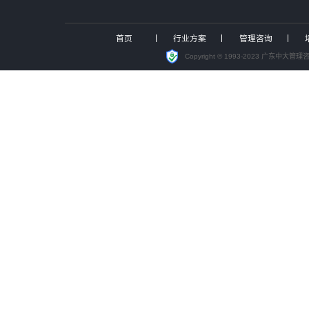
国有“三资盘活”迈入关键深化期，
锚定“十五五”发展机遇，中大咨询
聚焦投资可研实战，中大咨询受邀
洞察能源变局，赋能战略转型，中大
管理咨询
投资并购
战略规划
投资研究报告
人力资源
资本战略
组织管控
流程与运营