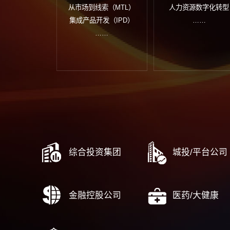
国有资本十五五规划
组
十五五战略规划
集
战略解码与行动计划
业
战略中期评估与调整
数
战略闭环管理体系建设
……
流程与运营
风险内
端到端流程管理体系建设
合
战略到执行（DSTE）
风
从市场到线索（MTL）
人力资
集成产品开发（IPD）
……