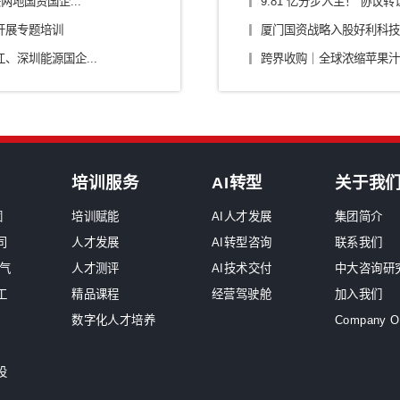
烟草
原
中大咨询交流
深
服务工作组，助力中国电力...
企
2026年国资委46号...