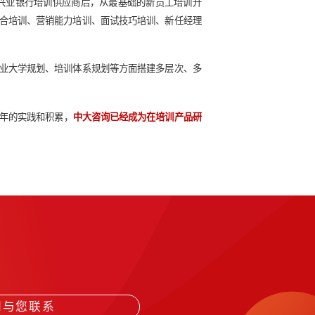
行之首。中大咨询在入选兴业银行培训供应商后，从最基础的新
括新员工培训、管理者综合培训、营销能力培训、面试技巧培训
搭建、人才测评中心、企业大学规划、培训体系规划等方面搭建
的人才供应链。经过近30年的实践和积累，
中大咨询已经成为在