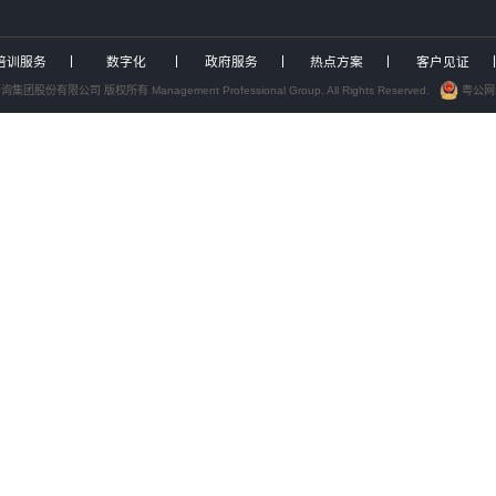
中大咨询发布专题报告解析...
9
为泸州、绍兴两地国资国企...
9
为武汉城投开展专题培训
咨询为浙江、深圳能源国企...
跨
行业咨询
培训服务
AI转型
综合投资集团
培训赋能
AI人才发展
城投/平台公司
人才发展
AI转型咨询
水务/环保/燃气
人才测评
AI技术交付