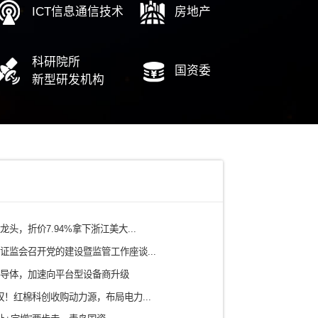
中
电力
铁路/轨道交通
有色矿产/冶金
水务/环保/燃气
农业/食品
ICT信息通信技术