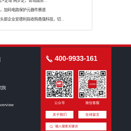
科研院所
房地产/园区
新型研发机构
创洞察
圳星蓝图跨界入主集成灶龙头，折价7.94%拿下浙江美大...
业投资并购新闻汇：中国证监会召开党的建设暨监管工作座谈...
拓荆科技拟收购无锡尚积半导体，加速向平台型设备商升级