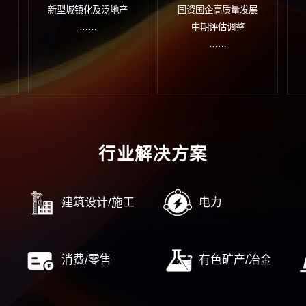
织诊断
人力资源规划
企业
团管控
薪酬与激励
企业
务管控
绩效考核
企业
字管控
人力资源数字化转型
企业
……
……
企业
控合规管理
战略新兴产业
国
规管理
高新区/经开区
对
控内控
产业园/特色小镇
企
源数字化转型
新型城镇化及泛地产
国资国
……
……
中