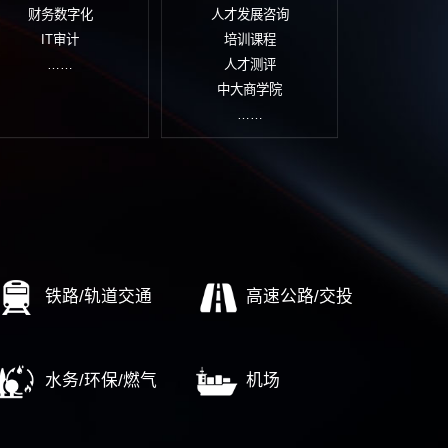
文化诊断评估
项目可行性研究
品
文化体系建设
资本运营/投融资规划
营
文化落地实施
项目投资后评价
市场定
文化管理考核
项目风险评估报告
文化传播设计
……
……
企改革
AI转型
培
标世界一流
经营驾驶舱
数字
业重组整合
顶层设计
通
企高质量发展
财务数字化
人
期评估调整
IT审计
……
……