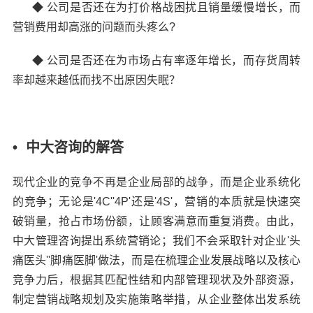
◆
公司是否还在为打价格战困扰且销量缓慢增长，而
营销费用却高涨的问题而头疼么?
◆
公司是否还在为市场占有率逐年增长，而存货周转
率却越来越低而找不出原因失眠？
• 中大咨询的解答
现代企业的竞争不再是企业局部的战争，而是企业系统化
的竞争；无论是'4C''4P'还是'4S'，营销的本质就是快速突
破销量，抢占市场份额，让顾客满意而重复消费。由此，
中大管理咨询提出系统营销论；我们不会采取针对企业'头
痛医头''脚痛医脚'做法，而是在梳理
企业发展战略
以及核心
竞争力后，根据其匹配性结和内部管理现状及外部资源，
制定营销战略规划及实施策略举措，从企业整体出发系统