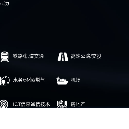
：科学定岗定编,优化资源配置
……
流程与运营
风险内控
制度流程优化
河南龙成集团全面预算
族汽车品牌标杆企业客户中心建设项
某市财政局业务风险管
广东某航运集团全面风
某市公司流程管理咨询项目
某地市供电局法律风险
下属上市公司技术体系建设项目
……
培训业务
计院中层管理培训、基层管理培训项