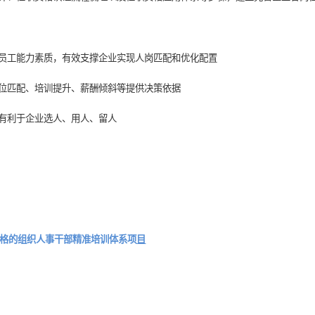
清晰，导致员工对自身迷茫，不清楚自己发展方向；或职业发展通道
其能力素质差异，高级人才与初级人才收入差异不大，激励效果减
资格标准体系设计、任职资格认证流程梳理以及任职资格应用体系等
客观盘点评价员工能力素质，有效支撑企业实现人岗匹配和优化配
人才招聘、岗位匹配、培训提升、薪酬倾斜等提供决策依据
业发展激励，有利于企业选人、用人、留人