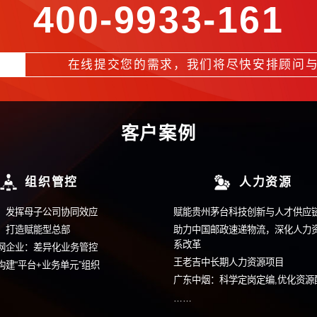
部竞聘
·
组织人才盘点
·
场景化人才测评
·
高管与核心骨干激励
·
业务部门激励体系
·
员工持股
获取更多信息请拨