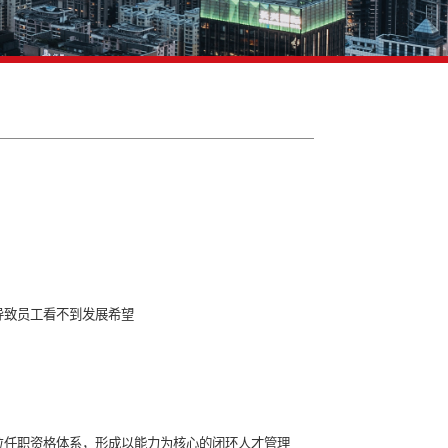
设
聘成本高但效果不佳
钱、耗力但收效很差