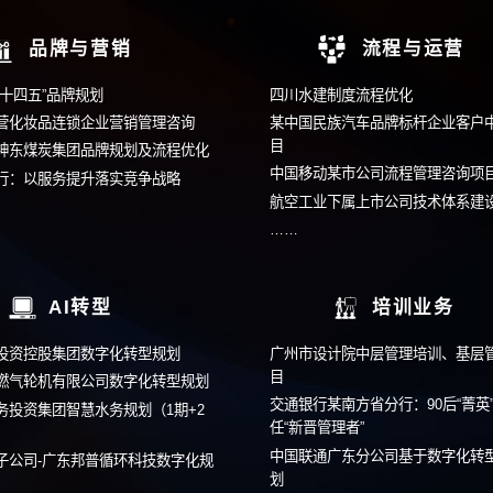
400-9933
在线留言
在线提交您的需求，我们
客户案例
组织管控
中车株机：发挥母子公司协同效应
赋能贵州
深农集团：打造赋能型总部
助力中国
系改革
中国某电网企业：差异化业务管控
王老吉中
粒上皇：构建“平台+业务单元”组织