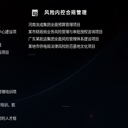
-161
将尽快安排顾问与您联系
人力资源
企业
茅台科技创新与人才供应链打造
隆平高科企业文化建设
邮政速递物流，深化人力资源管理体
陕西建工集团企业文化
广汽集团企业文化战略
长期人力资源项目
蜜雪冰城及其下属子公