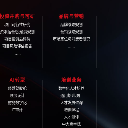
打
-161
将尽快安排顾问与您联系
体解决方案
业文化
投资并购与可研
品
文化诊断评估
项目可行性研究
品