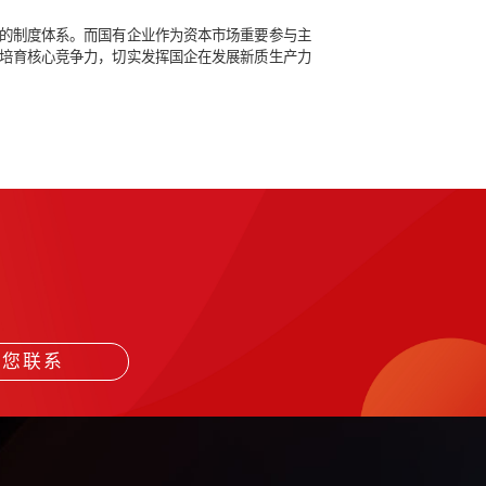
力国企通过资本运作做强做优产业链。
关ETF产品和期权品种，适时推出创业板股指期货”“支持符合条件
增发，进一步扩大耐心资本投向创业板上市企业的渠道。
了创业板服务新质生产力的制度体系。而国有企业作为资本市场
等方式，优化产业布局、培育核心竞争力，切实发挥国企在发展