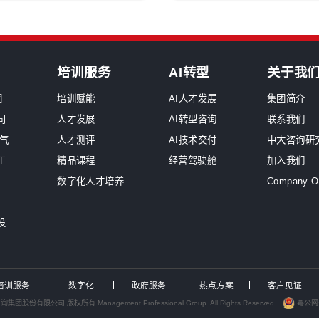
烟草
原
中大咨询交流
重
化服务工作组，助力中国电力产业高质量
《
布2026年国资委46号令专项解读报告
《