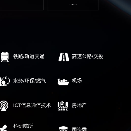
文化体系建设
资本运营/投融资规划
营
文化落地实施
项目投资后评价
市场定
文化管理考核
项目风险评估报告
文化传播设计
……
……
企改革
AI转型
培
标世界一流
经营驾驶舱
数字
业重组整合
顶层设计
通
企高质量发展
财务数字化
人
期评估调整
IT审计
改革深化提升
……
……
中