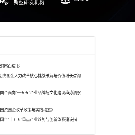
电力
铁路/轨道交通
有色矿产/冶金
水务/环保/燃气
农业/食品
ICT信息通信技术