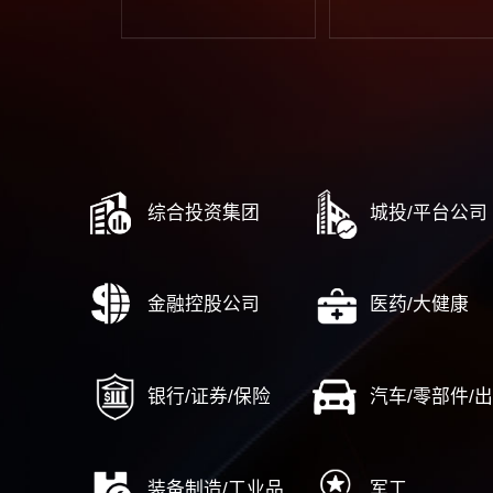
十五五战略规划
集
战略解码与行动计划
业
战略中期评估与调整
数
战略闭环管理体系建设
……
流程与运营
风险内
端到端流程管理体系建设
合
战略到执行（DSTE）
风
从市场到线索（MTL）
人力资
集成产品开发（IPD）
……