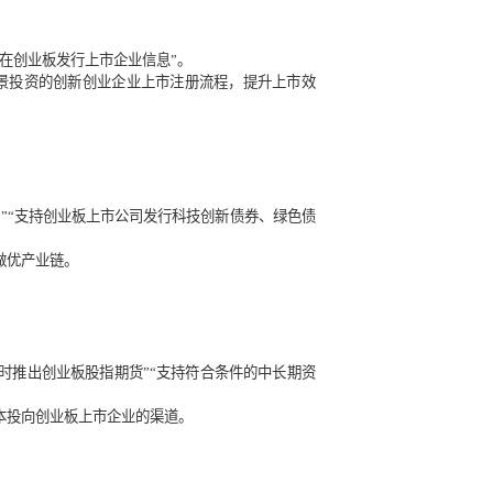
动”“试点提高优质创新企业公开发行股票锁定比例更高、锁定期限
同时，允许面向老股东开展增资扩股、提高机构配售比例与战略
耐心资本。
和深圳证券交易所推送拟在创业板发行上市企业信息”。
项举措将显著缩短国资背景投资的创新创业企业上市注册流程，
并境内上市未满三年的公司”“支持创业板上市公司发行科技创新债