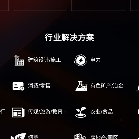
团管控
薪酬与激励
企业
务管控
绩效考核
企业
字管控
人力资源数字化转型
企业
……
……
企业
控合规管理
战略新兴产业
国
规管理
高新区/经开区
对
控内控
产业园/特色小镇
企
源数字化转型
新型城镇化及泛地产
国资国
……
……
中
国企