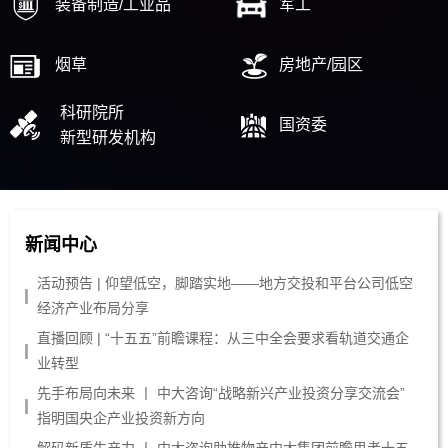
装备制造/工业品
军工
烟草
房地产/园区
科研院所
国资委
新型研发机构
新闻中心
活动预告 | 仰望低空，脚踏实地——地方交投和平台公司低空
经济产业布局分享
直播回顾 | “十五五”前瞻课程：从三中全会要求看轨道交通企
业转型
先手布局向未来 丨 中大咨询“战略新兴产业投资分享交流会”
指明国央企产业投资新方向
解码新质生产力 丨 中大咨询助推物产中大集团前瞻思考十五