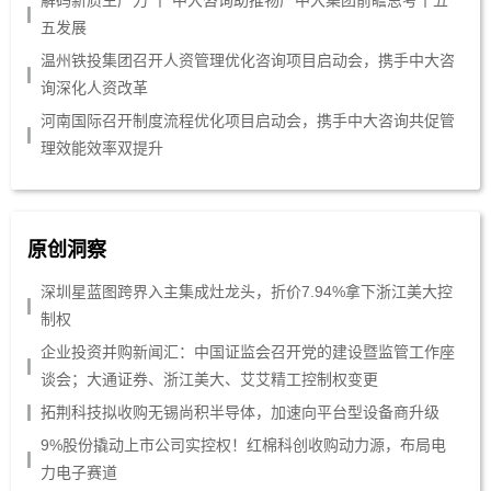
五发展
温州铁投集团召开人资管理优化咨询项目启动会，携手中大咨
询深化人资改革
河南国际召开制度流程优化项目启动会，携手中大咨询共促管
理效能效率双提升
原创洞察
深圳星蓝图跨界入主集成灶龙头，折价7.94%拿下浙江美大控
制权
企业投资并购新闻汇：中国证监会召开党的建设暨监管工作座
谈会；大通证券、浙江美大、艾艾精工控制权变更
拓荆科技拟收购无锡尚积半导体，加速向平台型设备商升级
9%股份撬动上市公司实控权！红棉科创收购动力源，布局电
力电子赛道