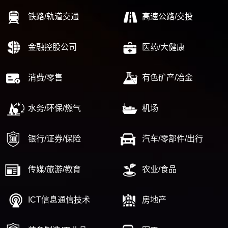
铁路/轨道交通
高速公路/交投
金融控股公司
医药/大健康
消费/零售
有色矿产/冶金
水务/环保/燃气
机场
银行/证券/保险
汽车/零部件/出行
传媒/旅游/教育
农业/食品
ICT信息通信技术
房地产