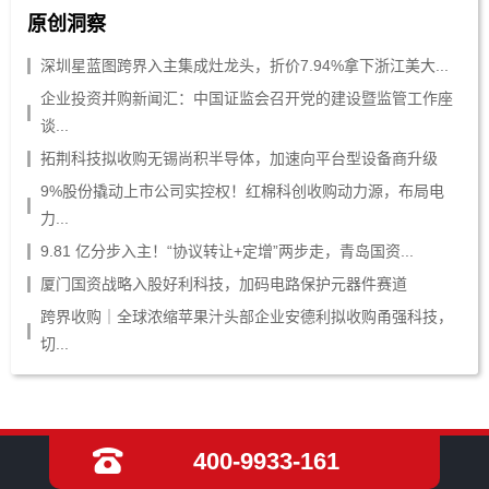
原创洞察
深圳星蓝图跨界入主集成灶龙头，折价7.94%拿下浙江美大...
企业投资并购新闻汇：中国证监会召开党的建设暨监管工作座
谈...
拓荆科技拟收购无锡尚积半导体，加速向平台型设备商升级
9%股份撬动上市公司实控权！红棉科创收购动力源，布局电
力...
9.81 亿分步入主！“协议转让+定增”两步走，青岛国资...
厦门国资战略入股好利科技，加码电路保护元器件赛道
跨界收购｜全球浓缩苹果汁头部企业安德利拟收购甬强科技，
切...
400-9933-161