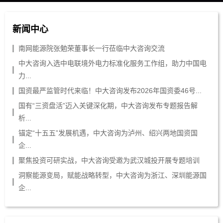
新闻中心
南网能源院张勉荣董事长一行莅临中大咨询交流
中大咨询入选中电联境外电力标准化服务工作组，助力中国电
力...
国资最严监管时代来临！中大咨询发布2026年国资委46号...
国有“三资盘活”迈入关键深化期，中大咨询发布专题报告解
析...
锚定“十五五”发展机遇，中大咨询为泸州、绍兴两地国资国
企...
聚焦投资可研实战，中大咨询受邀为武汉城投开展专题培训
洞察能源变局，赋能战略转型，中大咨询为浙江、深圳能源国
企...