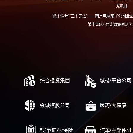
在线
河南龙成
广东某航运集
某地市供电局基于精益化管理
某电网公
中国移动某省
明现状、夯基础、强治理、优体系——