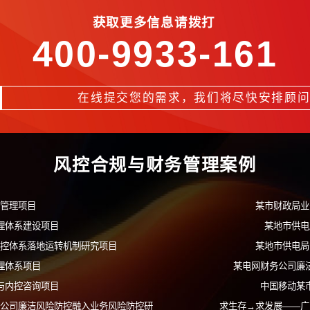
险评估报告》
更全面的认识，通过对标的企业的估值、投资收益测算以及风险分
获取更多信息请拨
400-9933