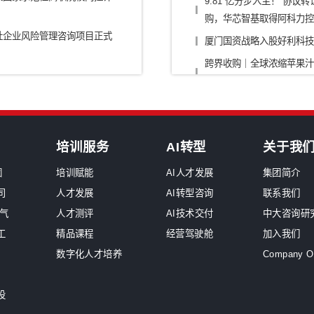
/零部件/出行
传媒/旅游/教育
烟草
原
某子公司廉洁风险防控融入业务风险防控研
深