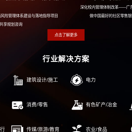
留言
在线提交您的需求，我
风控合规与财务管
集团全面预算管理项目
团全面风险管理体系建设项目
的法律风险防控体系落地运转机制研究项目
司全面风险管理体系项目
公司风险管理与内控咨询项目
南方电网某子公司廉洁风险防控融入业务风险防控研