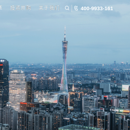
五五规划
国企改革
投资并购
关于我们