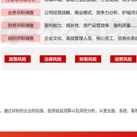
调查与风险评估项目
A轮投资。该互联网企业主营业务为在线旅游产品销售，成立6年以来
、风险可控性两个维度评估本次股权投资项目的可行性