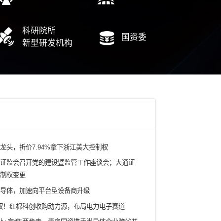
校内管理体制改革——广东某国家示范性高职院校内控评价及体系
做中国最好的社区零售银行——某农村信用社企业风险管理咨询
电力
铁路/轨道交通
有色矿产/冶金
水务/环保/燃气