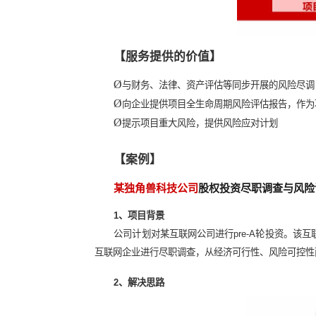
【服务提供的价值】
Ø
与财务、法律、资产评估等同步开
Ø
向企业提供项目全生命周期风险评
Ø
提示项目重大风险，提供风险应对
【案例】