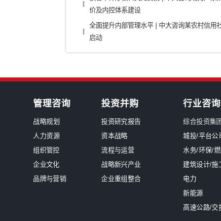
银行/证券/保险
汽车
装备制造/工业品
军工
新闻中心
提高系统性、规范性 | 南方电网