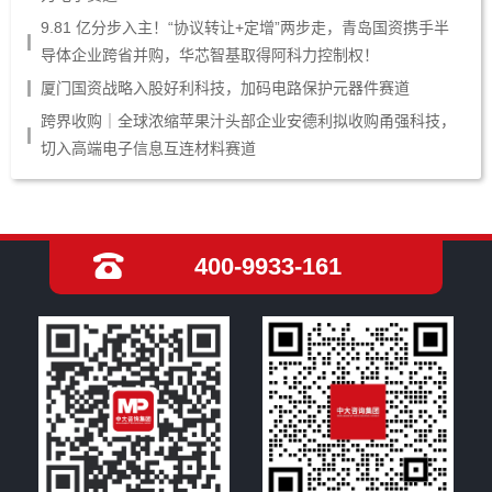
9.81 亿分步入主！“协议转让+定增”两步走，青岛国资携手半
导体企业跨省并购，华芯智基取得阿科力控制权！
厦门国资战略入股好利科技，加码电路保护元器件赛道
跨界收购｜全球浓缩苹果汁头部企业安德利拟收购甬强科技，
切入高端电子信息互连材料赛道
400-9933-161