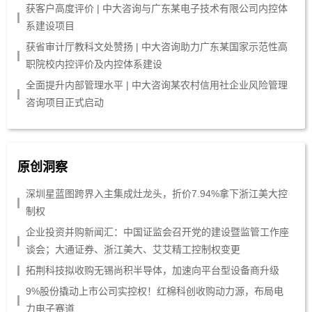
获客户高度评价 | 中大咨询与广东某电子技术有限公司内控体
系建设项目
获省审计厅教科文处赞扬 | 中大咨询助力广东某国家示范性高
职院校内控评价及内控体系建设
全面提升内部管理水平 | 中大咨询某农村信用社企业风险管理
咨询项目正式启动
原创洞察
深圳星蓝图跨界入主集成灶龙头，折价7.94%拿下浙江美大控
制权
企业投资并购新闻汇：中国证监会召开党的建设暨监管工作座
谈会；大通证券、浙江美大、艾艾精工控制权变更
拓荆科技拟收购无锡尚积半导体，加速向平台型设备商升级
9%股份撬动上市公司实控权！红棉科创收购动力源，布局电
力电子赛道