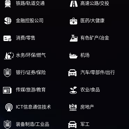
铁路/轨道交通
高速公路/交投
金融控股公司
医药/大健康
消费/零售
有色矿产/冶金
水务/环保/燃气
机场
银行/证券/保险
汽车/零部件/出行
传媒/旅游/教育
农业/食品
ICT信息通信技术
房地产
装备制造/工业品
军工