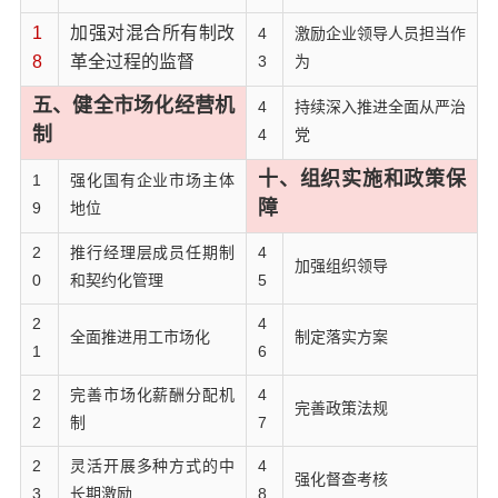
1
加强对混合所有制改
4
激励企业领导人员担当作
8
革全过程的监督
3
为
五、健全市场化经营机
4
持续深入推进全面从严治
制
4
党
十、组织实施和政策保
1
强化国有企业市场主体
障
9
地位
2
推行经理层成员任期制
4
加强组织领导
0
和契约化管理
5
2
4
全面推进用工市场化
制定落实方案
1
6
2
完善市场化薪酬分配机
4
完善政策法规
2
制
7
2
灵活开展多种方式的中
4
强化督查考核
3
长期激励
8