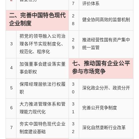
7
评价体系
二、完善中国特色现代
2
健全协同高效的监督机制
企业制度
8
把党的领导融入公司治
2
推进经营性国有资产集中
3
理各环节实现制度化、
9
统一监管
规范化、程序化
七、推动国有企业公平
加强董事会建设落实董
4
参与市场竞争
事会职权
保障经理层依法行权履
3
5
深化政企分开、政资分开
职
0
大力推进管理体系和管
3
6
完善公开竞争制度
理能力现代化
1
夯实中国特色现代企业
3
7
深化自然垄断行业改革
制度建设基础
2