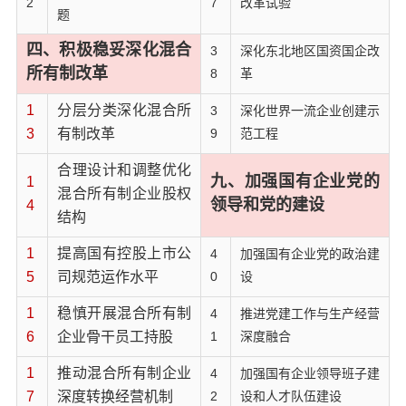
2
7
改革试验
题
四、积极稳妥深化混合
3
深化东北地区国资国企改
所有制改革
8
革
1
分层分类深化混合所
3
深化世界一流企业创建示
3
有制改革
9
范工程
合理设计和调整优化
九、加强国有企业党的
1
混合所有制企业股权
领导和党的建设
4
结构
1
提高国有控股上市公
4
加强国有企业党的政治建
5
司规范运作水平
0
设
1
稳慎开展混合所有制
4
推进党建工作与生产经营
6
企业骨干员工持股
1
深度融合
1
推动混合所有制企业
4
加强国有企业领导班子建
7
深度转换经营机制
2
设和人才队伍建设