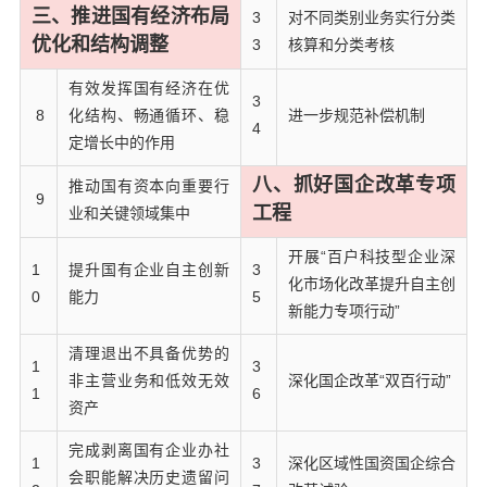
三、推进国有经济布局
3
对不同类别业务实行分类
优化和
结构调整
3
核算和分类考核
有效发挥国有经济在优
3
8
化结构、畅通循环、稳
进一步规范补偿机制
4
定增长中的作用
八、抓好国企改革专项
推动国有资本向重要行
9
工程
业和关键领域集中
开展“百户科技型企业深
1
提升国有企业自主创新
3
化市场化改革提升自主创
0
能力
5
新能力专项行动”
清理退出不具备优势的
1
3
非主营业务和低效无效
深化国企改革“双百行动”
1
6
资产
完成剥离国有企业办社
1
3
深化区域性国资国企综合
会职能解决历史遗留问