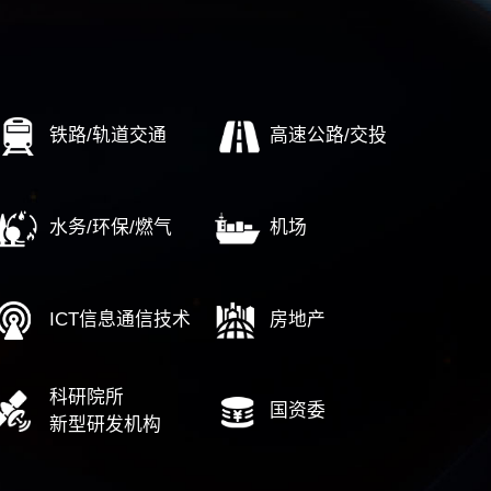
某地市供电局法律风险
下属上市公司技术体系建设项目
……
培训业务
计院中层管理培训、基层管理培训项
南方省分行：90后“菁英”培训，胜
…
理者”
广东分公司基于数字化转型的人才规
：识别高潜人才，注入队伍活力