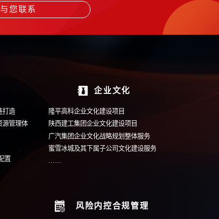
打
-161
们将尽快安排顾问与您联系