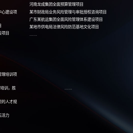
人力资源
企业
茅台科技创新与人才供应链打造
隆平高科企业文化建设
邮政速递物流，深化人力资源管理体
陕西建工集团企业文化
广汽集团企业文化战略
长期人力资源项目
蜜雪冰城及其下属子公
：科学定岗定编,优化资源配置
……
流程与运营
风险内控
制度流程优化
河南龙成集团全面预算
族汽车品牌标杆企业客户中心建设项
某市财政局业务风险管
广东某航运集团全面风
某市公司流程管理咨询项目