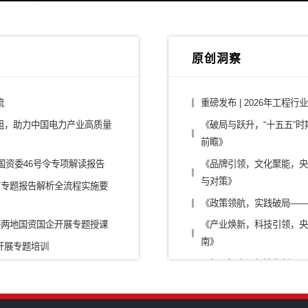
行业解决方案
/平台公司
建筑设计/施工
/大健康
消费/零售
/零部件/出行
传媒/旅游/教育
烟草