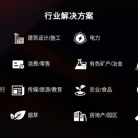
某商业银行：以服务提升落实竞争战略
航空工业
……
……
AI转型
广州工业投资控股集团数字化转型规划
广州市设
目
中国航发燃气轮机有限公司数字化转型规划
交通银行某
广州市水务投资集团智慧水务规划（1期+2
任“新晋管
期）
中国联通
宁德时代子公司-广东邦普循环科技数字化规
划
划
广钢新材
……
……