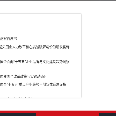
电力
铁路/轨道交通
有色矿产/冶金
水务/环保/燃气
农业/食品
ICT信息通信技术
科研院所
房地产/园区
新型研发机构