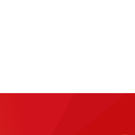
国经济与产业的全面转型升级。
基础上分析国资布局调整的内涵与要求，并重点介绍四类具有代
响；
势；