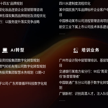
组织管控
中车株机：发挥母子公司协同效应
赋能贵州
深农集团：打造赋能型总部
助力中国
系改革
中国某电网企业：差异化业务管控
王老吉中
粒上皇：构建“平台+业务单元”组织
广东中烟
……
……
品牌与营销
越秀集团“十四五”品牌规划
四川水建
某大型民营化妆品连锁企业营销管理咨询
某中国民
目
国家能源神东煤炭集团品牌规划及流程优化
中国移动