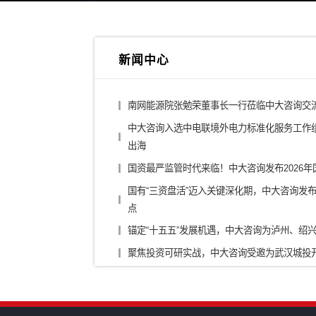
综合投资集团
城投
金融控股公司
医药
银行/证券/保险
汽车
装备制造/工业品
军工