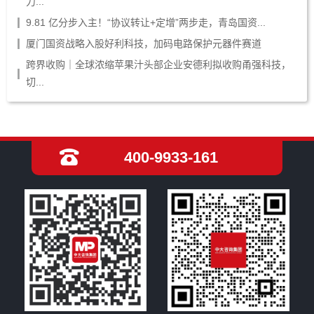
力...
9.81 亿分步入主！“协议转让+定增”两步走，青岛国资...
厦门国资战略入股好利科技，加码电路保护元器件赛道
跨界收购｜全球浓缩苹果汁头部企业安德利拟收购甬强科技，
切...
400-9933-161