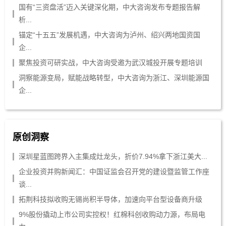
国有“三资盘活”迈入关键深化期，中大咨询发布专题报告解
析...
锚定“十五五”发展机遇，中大咨询为泸州、绍兴两地国资国
企...
聚焦投资可研实战，中大咨询受邀为武汉城投开展专题培训
洞察能源变局，赋能战略转型，中大咨询为浙江、深圳能源国
企...
原创洞察
深圳星蓝图跨界入主集成灶龙头，折价7.94%拿下浙江美大...
企业投资并购新闻汇：中国证监会召开党的建设暨监管工作座
谈...
拓荆科技拟收购无锡尚积半导体，加速向平台型设备商升级
9%股份撬动上市公司实控权！红棉科创收购动力源，布局电