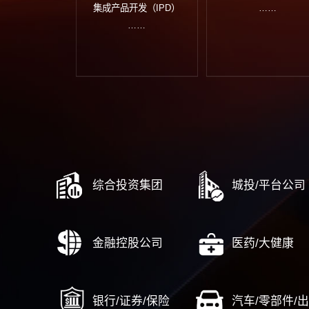
战略规划
组
国有资本十五五规划
组
十五五战略规划
集
战略解码与行动计划
业
战略中期评估与调整
数
战略闭环管理体系建设
……
流程与运营
风险内
端到端流程管理体系建设
合
战略到执行（DSTE）
风
从市场到线索（MTL）
人力资
集成产品开发（IPD）