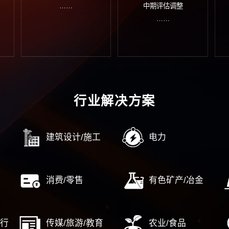
织管控
人力资源
企
织诊断
人力资源规划
企业
团管控
薪酬与激励
企业
务管控
绩效考核
企业
字管控
人力资源数字化转型
企业
……
……
企业
控合规管理
战略新兴产业
国
规管理
高新区/经开区
对
控内控
产业园/特色小镇
企
源数字化转型
新型城镇化及泛地产
国资国
……
……
中