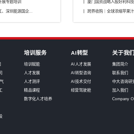
/零部件/出行
传媒/旅游/教育
烟草
原
中大咨询交流
深