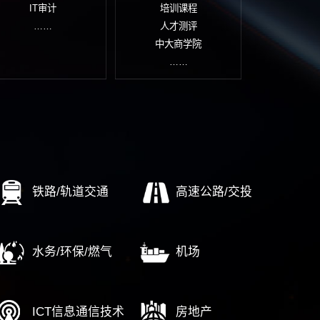
业文化
投资并购与可研
品
文化诊断评估
项目可行性研究
品
文化体系建设
资本运营/投融资规划
营
文化落地实施
项目投资后评价
市场定
文化管理考核
项目风险评估报告
文化传播设计
……
……
企改革
AI转型
培
标世界一流
经营驾驶舱
数字
业重组整合
顶层设计
通
企高质量发展
财务数字化
人
期评估调整
IT审计