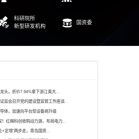
……
……
中
电力
铁路/轨道交通
有色矿产/冶金
水务/环保/燃气