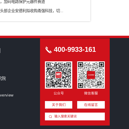
农业/食品
ICT信息通信技术
科研院所
房地产/园区
新型研发机构
创洞察
圳星蓝图跨界入主集成灶龙头，折价7.94%拿下浙江美大...