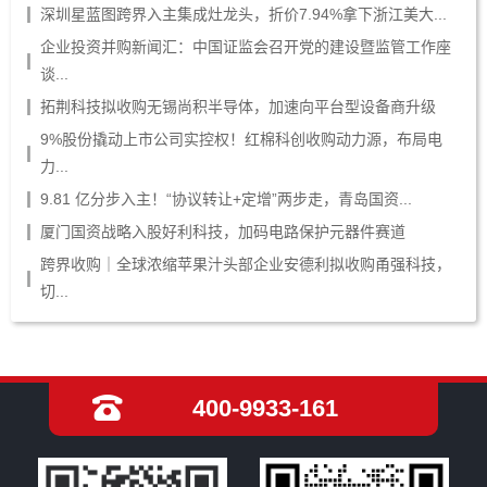
深圳星蓝图跨界入主集成灶龙头，折价7.94%拿下浙江美大...
企业投资并购新闻汇：中国证监会召开党的建设暨监管工作座
谈...
拓荆科技拟收购无锡尚积半导体，加速向平台型设备商升级
9%股份撬动上市公司实控权！红棉科创收购动力源，布局电
力...
9.81 亿分步入主！“协议转让+定增”两步走，青岛国资...
厦门国资战略入股好利科技，加码电路保护元器件赛道
跨界收购｜全球浓缩苹果汁头部企业安德利拟收购甬强科技，
切...
400-9933-161