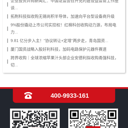
企业投资并购新闻汇：中国证监会召开党的建设暨监管工作座
谈...
拓荆科技拟收购无锡尚积半导体，加速向平台型设备商升级
9%股份撬动上市公司实控权！红棉科创收购动力源，布局电
力...
9.81 亿分步入主！“协议转让+定增”两步走，青岛国资...
厦门国资战略入股好利科技，加码电路保护元器件赛道
跨界收购｜全球浓缩苹果汁头部企业安德利拟收购甬强科技，
切...
400-9933-161