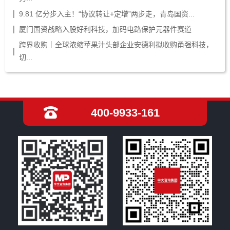
9.81 亿分步入主！“协议转让+定增”两步走，青岛国资...
厦门国资战略入股好利科技，加码电路保护元器件赛道
跨界收购｜全球浓缩苹果汁头部企业安德利拟收购甬强科技，
切...
400-9933-161