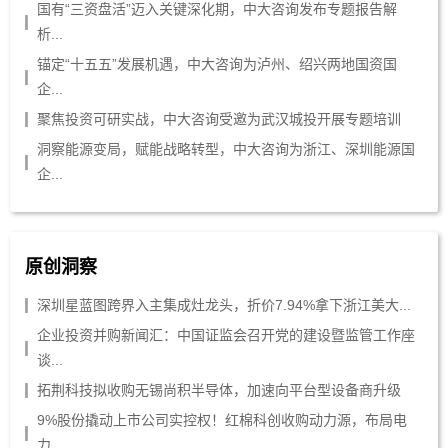
国有“三资盘活”迈入关键深化期，中大咨询发布专题报告解
析...
锚定“十五五”发展机遇，中大咨询为泸州、绍兴两地国资国
企...
聚焦投资可研实战，中大咨询受邀为武汉城投开展专题培训
洞察能源变局，赋能战略转型，中大咨询为浙江、深圳能源国
企...
原创洞察
深圳星蓝图跨界入主集成灶龙头，折价7.94%拿下浙江美大...
企业投资并购新闻汇：中国证监会召开党的建设暨监管工作座
谈...
拓荆科技拟收购无锡尚积半导体，加速向平台型设备商升级
9%股份撬动上市公司实控权！红棉科创收购动力源，布局电
力...