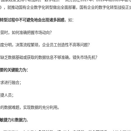
从三个关键能力看，“十四五”期间国有
经济发展，国家政策支持不断加码。“数字经济”一词分别在2017年
型工作的通知》，就推动国有企业数字化转型做出全面部署，国有
，国有企业在转型过程中不可避免地会出现诸多困惑
，如：
略规划和业务经营时，如何准确把握市场动向？
组织结构等级制度分明，决策流程繁琐，企业员工创造性不高等问题
企业制定决策时缺乏数据基础或获取的数据信息不够准确，错失市场
字化转型所需要的关键能力为：
字化时代发展需求进行融合；