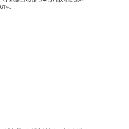
企业该如何落实数字化？
、2019年和2020年被写入中国政府工作报告。去年8月，国务
企业的数字化转型战役正式打响。
？
先机？