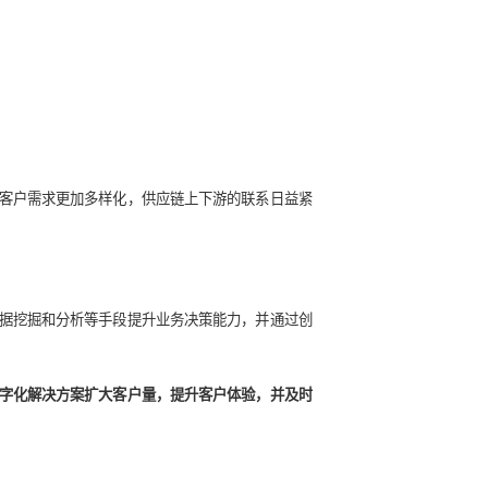
业的资源、能力、战略评价值。企业应时刻关注该指标，以便随
模式。
化给目标客户带来更便捷的服务，更实惠的价格和更好的体验。
户服务的能力。在业务层面，科技可以扮演更为关键的角色，为
销售的整个价值链。
等环节上的融合，以充分配置企业人力，实现资源的最优配置，