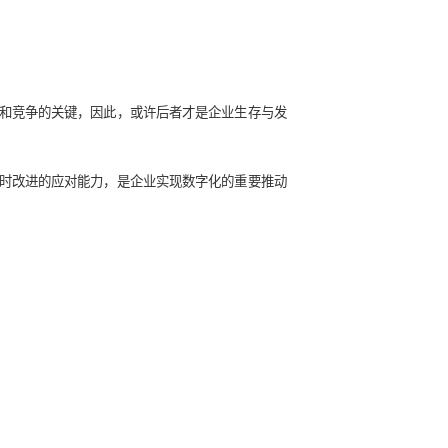
展。
具个性，也更具自主性，客户需求更加多样化，供应链上下游的
持数字驱动决策，通过数据挖掘和分析等手段提升业务决策能力
持以客户为中心，利用数字化解决方案扩大客户量，提升客户体