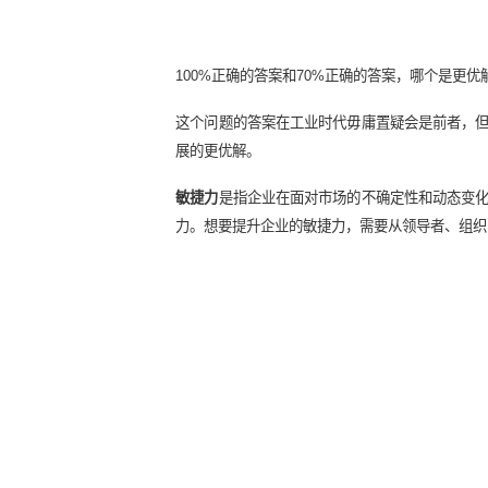
从企业外部而言：
业务之间的数字化融合可以是同行业
• 文化融合
当前，企业面临的环境充满了易变性
密，企业与外界的合作愈发密切，传
企业要想在行业中获得长久的生存空
文化融合
即要营造一个支持创新、支
建跨职能、跨部门的团队提升部门间
同时，还要
重视开放文化的建设，重
根据客户反馈开发新产品。