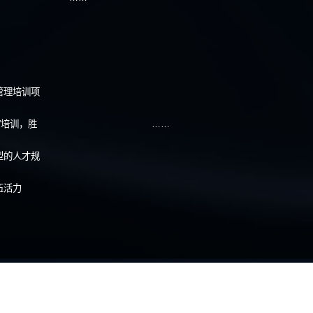
人力资源
企业
茅台科技创新与人才供应链打造
隆平高科企业文化建设
邮政速递物流，深化人力资源管理体
陕西建工集团企业文化
广汽集团企业文化战略
长期人力资源项目
蜜雪冰城及其下属子公
：科学定岗定编,优化资源配置
……
流程与运营
风险内控