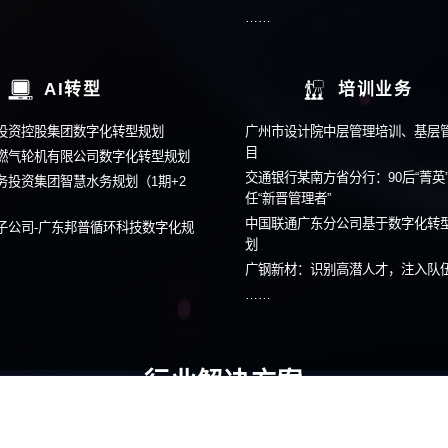
客户案例
组织管控
中车株机：发挥母子公司协同效应
赋能贵州
深农集团：打造赋能型总部
助力中国
系改革
中国某电网企业：差异化业务管控
王老吉中
粒上皇：构建“平台+业务单元”组织
广东中烟
……
……
品牌与营销