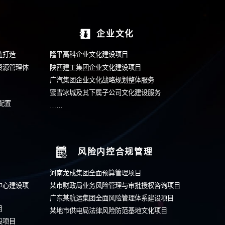
打
-161
们将尽快安排顾问与您联系