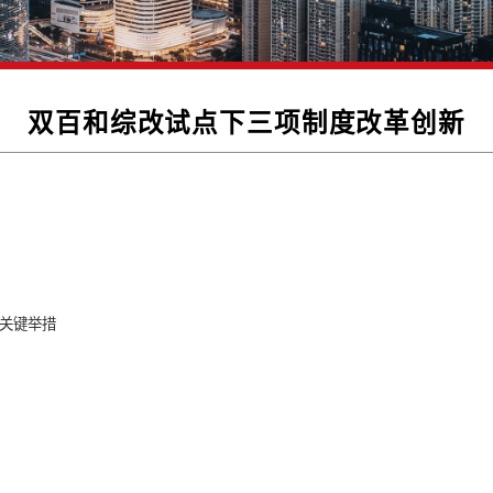
双百和综改试点下三项制
革的重点任务
的核心抓手与关键举措