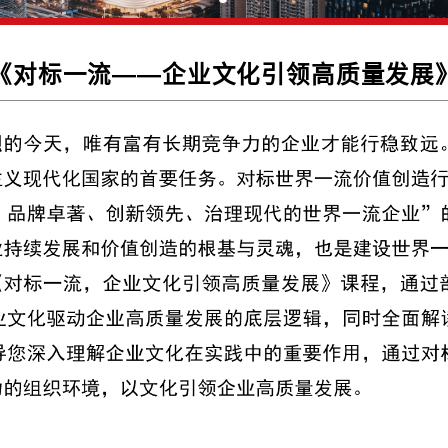
《对标一流——企业文化引