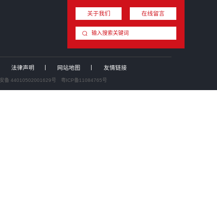
圳星蓝图跨界入主集成灶龙头，折价7.94%拿下浙江美大...
业投资并购新闻汇：中国证监会召开党的建设暨监管工作座谈...
拓荆科技拟收购无锡尚积半导体，加速向平台型设备商升级
%股份撬动上市公司实控权！红棉科创收购动力源，布局电力...
.81 亿分步入主！“协议转让+定增”两步走，青岛国资...
厦门国资战略入股好利科技，加码电路保护元器件赛道
界收购｜全球浓缩苹果汁头部企业安德利拟收购甬强科技，切...
400
关于我们