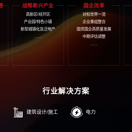
织管控
人力资源
企
织诊断
人力资源规划
企业
团管控
薪酬与激励
企业
务管控
绩效考核
企业
字管控
人力资源数字化转型
企业
……
……
企业
控合规管理
战略新兴产业
国
规管理
高新区/经开区
对
控内控
产业园/特色小镇
企