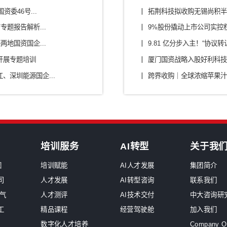
/零部件/出行
传媒/旅游/教育
烟草
原