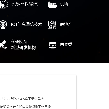
企高质量发展
财务数字化
人
期评估调整
IT审计
……
……
中
电力
铁路/轨道交通
有色矿产/冶金
水务/环保/燃气