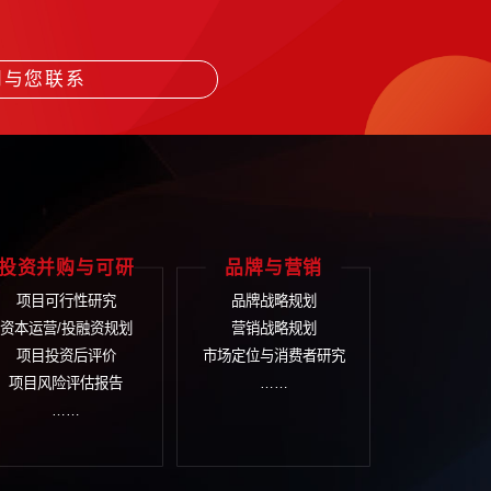
作的完整企业文化理念体系；
选育用留之中。
打
-161
们将尽快安排顾问与您联系
体解决方案