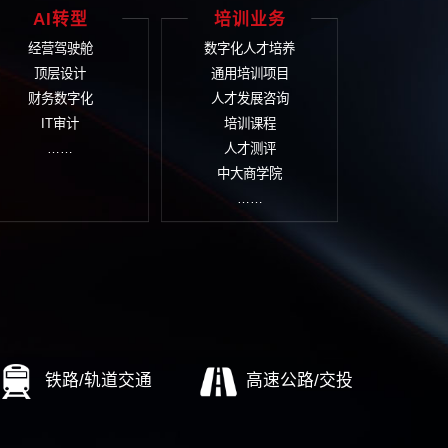
业文化
投资并购与可研
品
文化诊断评估
项目可行性研究
品
文化体系建设
资本运营/投融资规划
营
文化落地实施
项目投资后评价
市场定
文化管理考核
项目风险评估报告
文化传播设计
……
……
企改革
AI转型
培
标世界一流
经营驾驶舱
数字
业重组整合
顶层设计
通