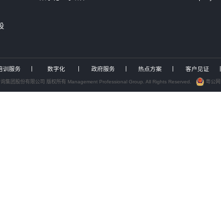
中大咨询交流
深
服务工作组，助力中国电力...
企
2026年国资委46号...
中大咨询发布专题报告解析...
9
为泸州、绍兴两地国资国企...
9
为武汉城投开展专题培训
咨询为浙江、深圳能源国企...
跨
行业咨询
培训服务
AI转型