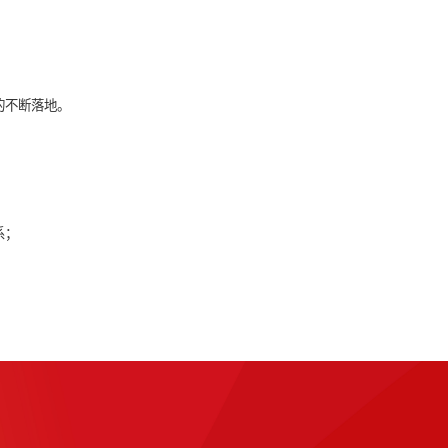
流程、部门协作的满意度较低，总体呈现出消极和负能量的氛围。
不断提升整个组织的管理水平，对公司提出以下解决思路：
企业运营和员工行为层面的不断落地。