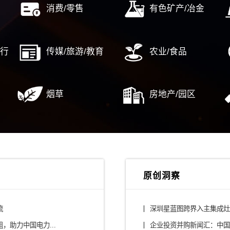
源数字化转型
新型城镇化及泛地产
国资国
……
……
中
行业解决方案
/平台公司
建筑设计/施工
/大健康
消费/零售