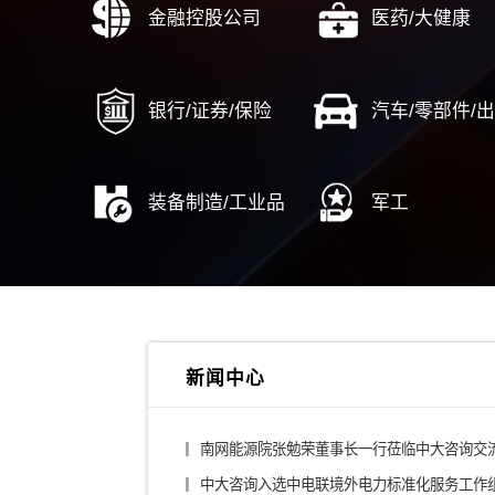
从市场到线索（MTL）
人力资
集成产品开发（IPD）
……
综合投资集团
城投
金融控股公司
医药