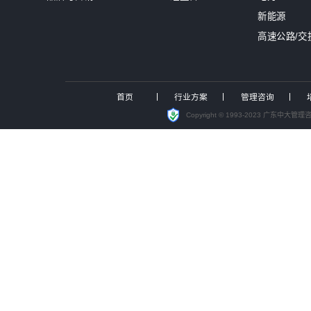
南网能源院张勉荣董事长一行莅临
中大咨询入选中电联境外电力标准化
国资最严监管时代来临！中大咨询发布
国有“三资盘活”迈入关键深化期，
锚定“十五五”发展机遇，中大咨询
聚焦投资可研实战，中大咨询受邀
洞察能源变局，赋能战略转型，中大
管理咨询
投资并购