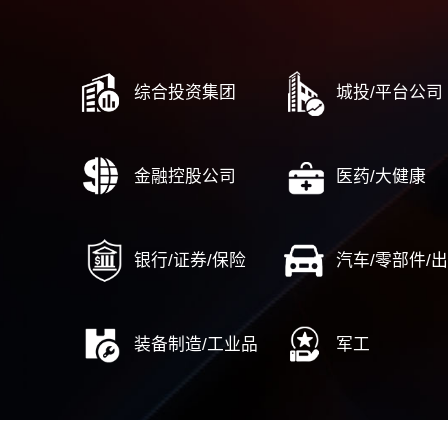
……
流程与运营
风险内
端到端流程管理体系建设
合
战略到执行（DSTE）
风
从市场到线索（MTL）
人力资
集成产品开发（IPD）
……