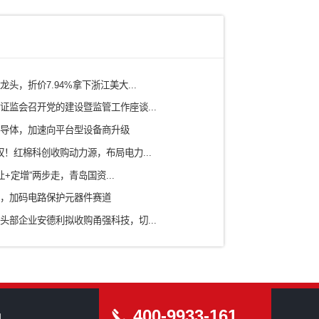
电力
铁路/轨道交通
有色矿产/冶金
水务/环保/燃气
农业/食品
ICT信息通信技术
科研院所
房地产/园区
新型研发机构