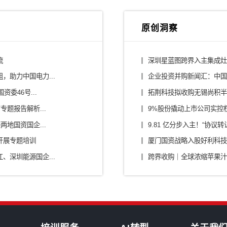
行业解决方案
/平台公司
建筑设计/施工
/大健康
消费/零售
/零部件/出行
传媒/旅游/教育
烟草