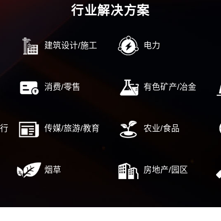
控合规管理
战略新兴产业
国
规管理
高新区/经开区
对
控内控
产业园/特色小镇
企
源数字化转型
新型城镇化及泛地产
国资国
……
……
中