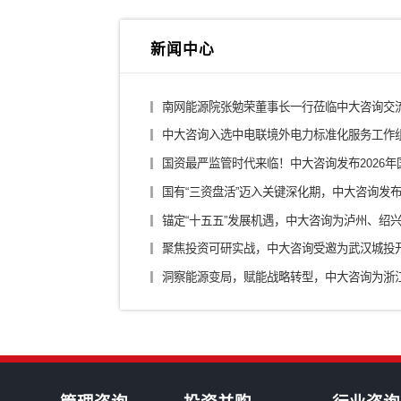
综合投资集团
城投
金融控股公司
医药
银行/证券/保险
汽车
装备制造/工业品
军工