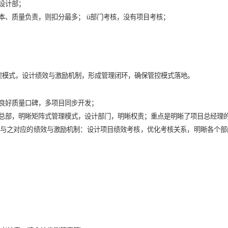
不清晰，各项目独立成为项目组；
象普遍，人员无所适从，相互推诿推责的现象普遍；
协作效率低下，没有人为项目的进度、质量和成本最终负责。
主观性强，如设计部；
目进度、成本、质量负责，则扣分最多； ü部门考核，没有项目
结果负责。
，明晰项目管控模式，设计绩效与激励机制，形成管理闭环，确保管
地市场，形成良好质量口碑，多项目同步开发；
式，搭建公司总部，明晰矩阵式管理模式，设计部门，明晰权责；