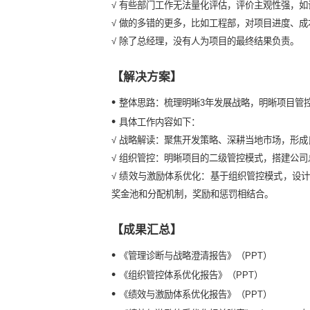
•
组织管控：
√ 同城多项目同步运作时，组织架构
√
项目组与总部之间岗位人员兼职现
√
开发节点不能按时完成，部门之间
•
绩效与激励：
√
有些部门工作无法量化评估，评价
√
做的多错的更多，比如工程部，对项
√
除了总经理，没有人为项目的最终
【解决方案】
•
整体思路：梳理明晰3年发展战略
•
具体工作内容如下：
√
战略解读：聚焦开发策略、深耕当
√
组织管控：明晰项目的二级管控模