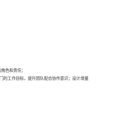
考核；
控模式落地。
重点是明晰了项目总经理的角色和责任；