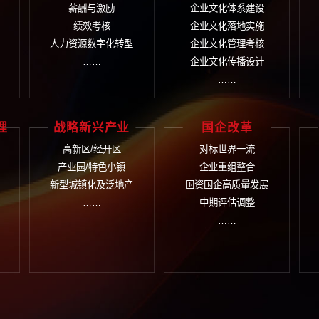
400-9933
言
在线提交您的需求，我
咨询+培训+数字化 整
织管控
人力资源
企
织诊断
人力资源规划
企业
团管控
薪酬与激励
企业
务管控
绩效考核
企业
字管控
人力资源数字化转型
企业
……
……
企业