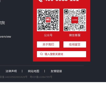
创洞察
圳星蓝图跨界入主集成灶龙头，折价7.94%拿下浙江美大...
业投资并购新闻汇：中国证监会召开党的建设暨监管工作座谈...
拓荆科技拟收购无锡尚积半导体，加速向平台型设备商升级
%股份撬动上市公司实控权！红棉科创收购动力源，布局电力...
.81 亿分步入主！“协议转让+定增”两步走，青岛国资...
厦门国资战略入股好利科技，加码电路保护元器件赛道
界收购｜全球浓缩苹果汁头部企业安德利拟收购甬强科技，切...