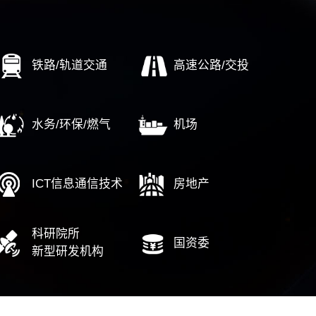
……
企改革
AI转型
培
标世界一流
经营驾驶舱
数字
业重组整合
顶层设计
通
企高质量发展
财务数字化
人
期评估调整
IT审计
……
……
中