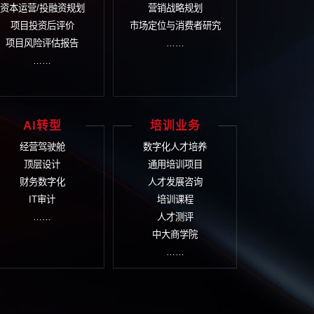
-161
们将尽快安排顾问与您联系
体解决方案
业文化
投资并购与可研
品
文化诊断评估
项目可行性研究
品
文化体系建设
资本运营/投融资规划
营
文化落地实施
项目投资后评价
市场定
文化管理考核
项目风险评估报告
文化传播设计
……