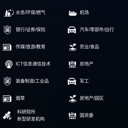
水务/环保/燃气
机场
银行/证券/保险
汽车/零部件/出行
传媒/旅游/教育
农业/食品
ICT信息通信技术
房地产
装备制造/工业品
军工
烟草
房地产/园区
科研院所
国资委
新型研发机构