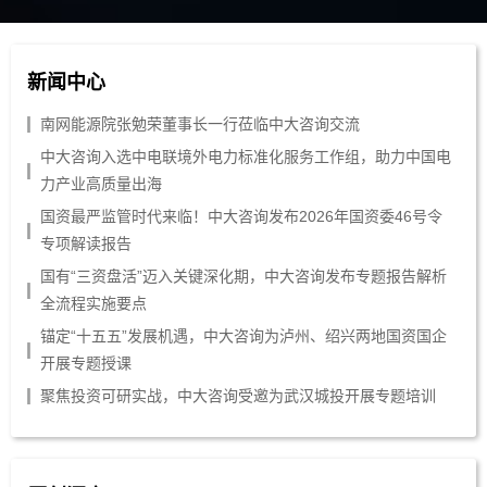
新闻中心
南网能源院张勉荣董事长一行莅临中大咨询交流
中大咨询入选中电联境外电力标准化服务工作组，助力中国电
力产业高质量出海
国资最严监管时代来临！中大咨询发布2026年国资委46号令
专项解读报告
国有“三资盘活”迈入关键深化期，中大咨询发布专题报告解析
全流程实施要点
锚定“十五五”发展机遇，中大咨询为泸州、绍兴两地国资国企
开展专题授课
聚焦投资可研实战，中大咨询受邀为武汉城投开展专题培训