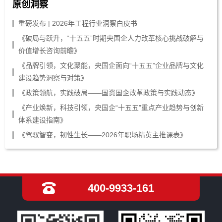
原创洞察
重磅发布 | 2026年工程行业洞察白皮书
《破局与跃升，“十五五”时期央国企人力改革核心挑战破解与
价值增长咨询前瞻》
《品牌引领，文化聚能，央国企面向“十五五”企业品牌与文化
建设趋势洞察与对策》
《政策领航，实践破局——国资国企改革政策与实践动态》
《产业焕新，科技引领，央国企“十五五”重点产业趋势与创新
体系建设指南》
《驾驭智变，韧性生长——2026年职场精英主推课表》
400-9933-161