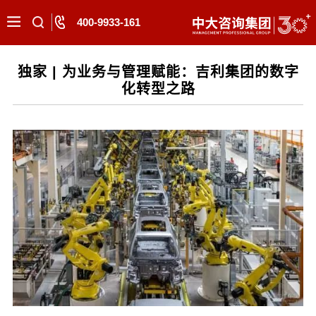
400-9933-161
独家 | 为业务与管理赋能：吉利集团的数字
化转型之路