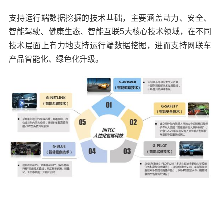
支持运行端数据挖掘的技术基础，主要涵盖动力、安全、
智能驾驶、健康生态、智能互联5大核心技术领域，在不同
技术层面上有力地支持运行端数据挖掘，进而支持网联车
产品智能化、绿色化升级。