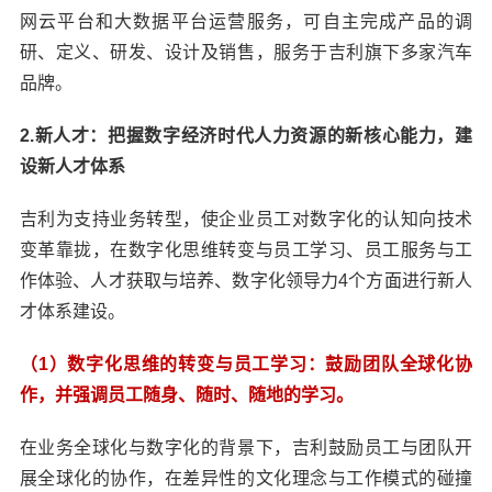
网云平台和大数据平台运营服务，可自主完成产品的调
研、定义、研发、设计及销售，服务于吉利旗下多家汽车
品牌。
2.新人才：把握数字经济时代人力资源的新核心能力，建
设新人才体系
吉利为支持业务转型，使企业员工对数字化的认知向技术
变革靠拢，在数字化思维转变与员工学习、员工服务与工
作体验、人才获取与培养、数字化领导力4个方面进行新人
才体系建设。
（1）数字化思维的转变与员工学习：鼓励团队全球化协
作，并强调员工随身、随时、随地的学习。
在业务全球化与数字化的背景下，吉利鼓励员工与团队开
展全球化的协作，在差异性的文化理念与工作模式的碰撞