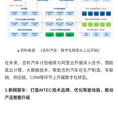
▲资料来源：《吉利汽车：数字化转型从上云开始》
在未来，吉利汽车计划继续与阿里云开展深入合作，借助
其云计算、大数据技术，帮助吉利汽车在生产制造、车联
网、供应链、CRM等环节上开展数字化转型。
3.新网联车：打造iNTEC技术品牌，优化驾驶体验，推动
产品智能升级