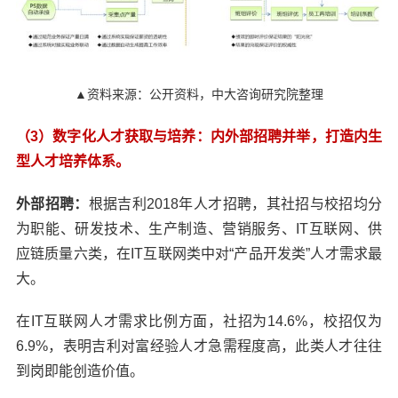
▲资料来源：公开资料，中大咨询研究院整理
（3）数字化人才获取与培养：内外部招聘并举，打造内生
型人才培养体系。
外部招聘：
根据吉利2018年人才招聘，其社招与校招均分
为职能、研发技术、生产制造、营销服务、IT互联网、供
应链质量六类，在IT互联网类中对“产品开发类”人才需求最
大。
在IT互联网人才需求比例方面，社招为14.6%，校招仅为
6.9%，表明吉利对富经验人才急需程度高，此类人才往往
到岗即能创造价值。