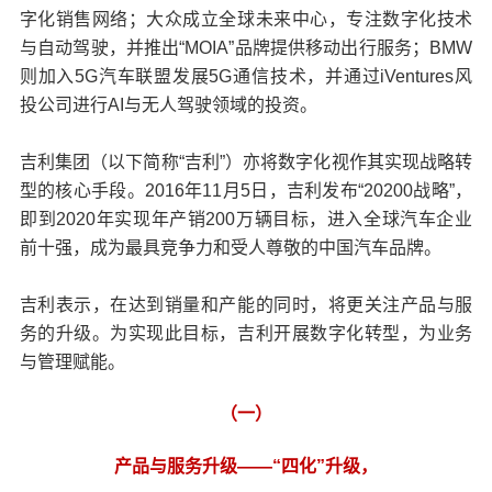
字化销售网络；大众成立全球未来中心，专注数字化技术
与自动驾驶，并推出“MOIA”品牌提供移动出行服务；BMW
则加入5G汽车联盟发展5G通信技术，并通过iVentures风
投公司进行AI与无人驾驶领域的投资。
吉利集团（以下简称“吉利”）亦将数字化视作其实现战略转
型的核心手段。2016年11月5日，吉利发布“20200战略”，
即到2020年实现年产销200万辆目标，进入全球汽车企业
前十强，成为最具竞争力和受人尊敬的中国汽车品牌。
吉利表示，在达到销量和产能的同时，将更关注产品与服
务的升级。为实现此目标，吉利开展数字化转型，为业务
与管理赋能。
（一）
产品与服务升级——“四化”升级，