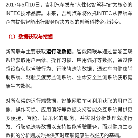
2017年5月10日，吉利汽车发布“人性化智驾科技”为核心的
iNTEC技术品牌。未来，吉利汽车将依托iNTEC从传统车
企向提供智能出行服务解决方案的创新科技企业转变。
（1）数据获取与挖掘
新网联车主要获取
运行端数据
。智能网联车通过智能互联
系统获取用户画像、操作习惯、应用偏好等数据，通过传
感设备获取驾驶行为、行驶轨迹等数据，通过车内健康辅
助系统、驾驶员疲劳监测系统、生命安全监测系统获取健
康生态数据。
对所获得的运行端数据，智能网联车可利用获取的用户画
像、操作习惯、应用偏好等数据支持智能交互系统提供更
多便捷、智能、娱乐化的服务，并实时分析处理驾驶行
为、行驶轨迹等数据以支持智能驾驶服务，而对健康生态
数据的分析则成为提供实时座舱健康生态服务的基础。