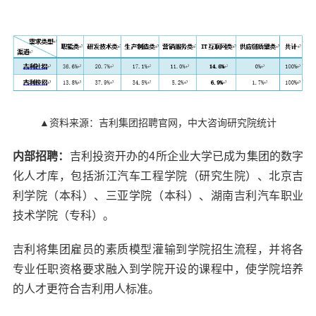
▲资料来源：吉利集团招聘官网，中大咨询研究院统计
内部招聘：
吉利投资开办的4所企业大学已成为集团的数字
化人才库，包括浙江汽车工程学院（研究生院）、北京吉
利学院（本科）、三亚学院（本科）、湖南吉利汽车职业
技术学院（专科）。
吉利将集团雇员的素质模型灌输到学院招生流程，并将各
专业任职资格要求融入到学院开设的课程中，使学院培养
的人才更符合吉利用人标准。