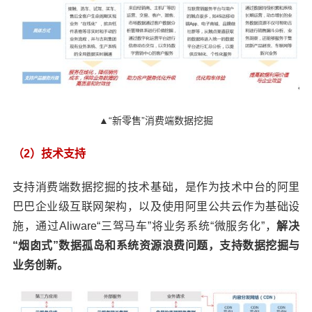
▲“新零售”消费端数据挖掘
（2）技术支持
支持消费端数据挖掘的技术基础，是作为技术中台的阿里
巴巴企业级互联网架构，以及使用阿里公共云作为基础设
施，通过Aliware“三驾马车”将业务系统“微服务化”，
解决
“烟囱式”数据孤岛和系统资源浪费问题，支持数据挖掘与
业务创新。