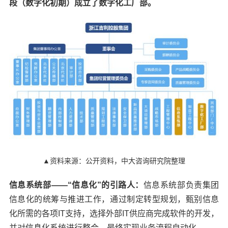
段（数字化初期）成立了数字化工厂部。
▲资料来源：公开资料，中大咨询研究院整理
信息系统部——“信息化”的引路人：
信息系统部负责集团
信息化的统筹与推进工作，通过制定转型规划，甄别信息
化所需的各项IT支持，选择外部IT供应商完成软件的开发，
并对信息化系统进行整合，最终实现业务流程自动化。