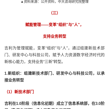
▲资料来源：公开资料，中大咨询研究院整理
（三）
赋能管理——变革“组织”与“人”，
支持业务转型
吉利为管理赋能，变革“组织”与“人”，通过组建新技术部
门、研发中心与科技公司，赋予人力资源数字经济时代的
新核心能力，支持业务“三新”转型。
1.新组织：组建新技术部门、研发中心与科技公司，以承
接业务转型
（1）新技术部门
吉利在1.0阶段（信息化初期）成立了信息系统部，在3.0阶