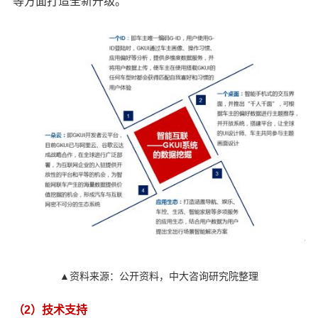
等方面打造全新升级。
▲资料来源：公开资料，中大咨询研究院整理
（2）技术支持