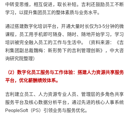
中转变思维，相互促进，取长补短。吉利还鼓励员工不断
学习，以提升集团员工的整体素质与业务水平。
通过搭建数字化培训平台，开通大量时长仅为3-5分钟的微
课程，员工用手机即可随身、随时、随地开始学习，学习
培训被完全融入员工的工作与生活中。（资料来源：《吉
利集团副总裁魏梅：新形势下的吉利管理创新》，中大咨
询研究院整理）
（2）数字化员工服务与工作体验：搭建人力资源共享服务
平台，优化薪酬绩效体系。
吉利建立员工、人力资源专业人员、管理层的多角色共享
服务平台及核心数据分析平台，通过先进的核心人事系统
PeopleSoft（PS）引领业务与服务优化。