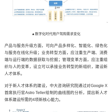
▲数字化时代用户驾购需求变化
产品与服务升级方面，可向产品多样化、智能化、绿色化
与服务在线化升级；业务转型方面，应注重生产端、消费
端与运行端的数据获取与挖掘；管理变革方面，应注重组
织与人的变革，设立可以承接业务转型的新组织，建设新
人才体系。
对于新人才体系的建设，中大咨询研究院通过对Google X
首席执行官Astro Teller绘制的曲线图的分析，提出新人才
体系建设所需的4项新核心能力。