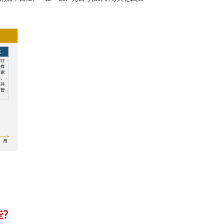
国资监管？
融等现代服务业、战略新兴产业等重要行业和关键领域集中，其
明确区域国资的产业布局方向后，要进一步明确各国企应承载的
。