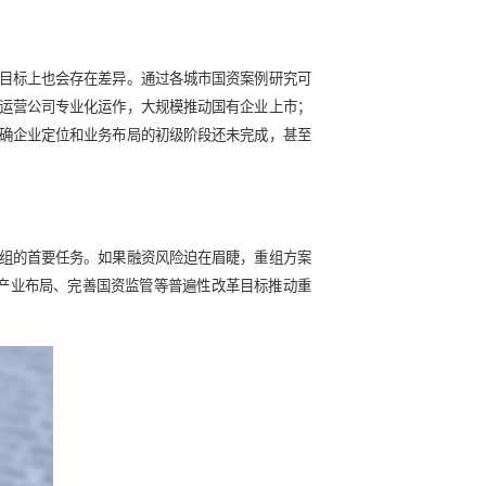
性任务，业务发展缺乏自主性规划；部分国企之间存在不必要的
位和发展特色，难以进行分类管理和差异化授权放权，难以落实
个现实、一条底线和两条主线”
性的改革目标，又要考虑区域国资的具体现实约束，把握目标和
伐。总体而言，制定区域国资战略重组方案时，要把握
“一个现实