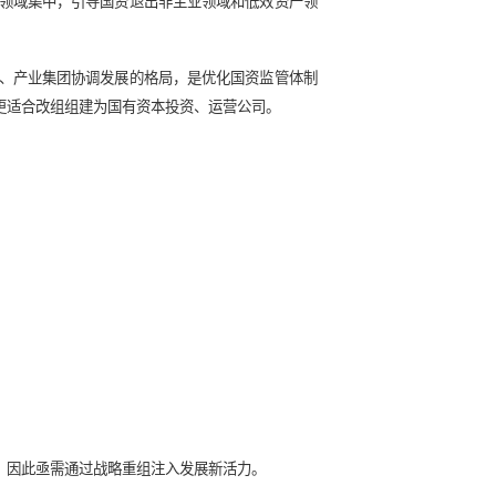
组的动因是什么？
经济布局优化和结构调整、形成以管资本为主的国有资产监管体制成
进国资向重要行业和关键领域集中，引导国资退出非主业领域和
公司、国有资本运营公司、产业集团协调发展的格局，是优化国
合条件的商业一类企业才更适合改组组建为国有资本投资、运营公