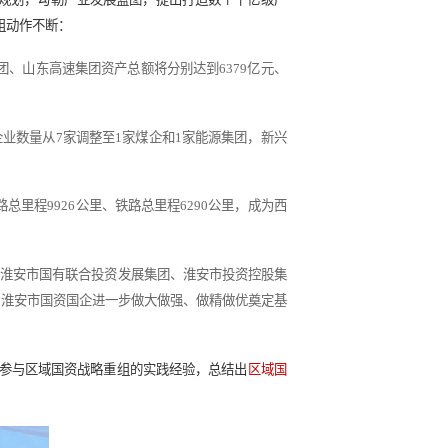
略性重组和专业化整合
资本布局优化和结构调整相关规划，勾勒产业发展蓝图，提出打造数
一年里，地方国资战略重组动作不断：
合，重组后的山东能源集团、山东高速集团资产总额将分别达到63
从28家调整至23家，煤炭企业数量从7家调整至1家煤企和1家能源
元，投资建设运营高速公路总里程9926公里、铁路总里程6290公
组，将原12户市属国企整合为淮安市国有联合投资发展集团、淮安市
位明确和资源优化布局，为淮安市国资国企进一步做大做强、做精