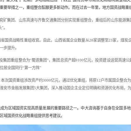
基于实践经验看区域国资如何推进战
国资国企改革的“重头戏”。近期，多地相继出台“十四五”国有
速落地。作为重要举措之一，重组整合酝酿更多新动作。而在过去
头，山东能源与兖矿集团、山东高速与齐鲁交通集团分别实现重组整
“交通板块龙头”。
产2.6万亿的山西省国资战略性重组收官。自此，山西省属企业数量
质量和效益进一步提升。
集团、四川铁投集团重组整合为“蜀道集团”，集团总资产超9100亿
，综合实力位居全国同行“第一方阵”
属国企正式揭牌。本次国资重组涉改资产约3000亿元，通过优化重
化旅游集团、淮安市金融发展集团5大集团，深入推动国企主业定