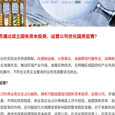
否支撑大型变革？
，产业布局成熟度、市场化经营能力、盈利能力等基础条件不同，
线城市国资
，更有能力承受大刀阔斧的改革，从而推动产业深度重
三线城市国资
，国企尤其是占比较高的投融资平台公司往往还未实
型深度重组变革，极有可能造成整体混乱局面。
风险？
，必须贯穿重组方案分析始终。
在制定重组方案前，
要判断化解融
实现高资信评级的国企主体，从而降低融资压力；如果融资风险尚
体和各国企的财务状况、融资水平进行评估，确保重组后不会引发