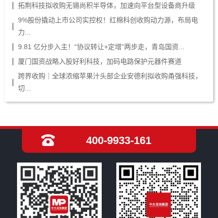
拓荆科技拟收购无锡尚积半导体，加速向平台型设备商升级
9%股份撬动上市公司实控权！红棉科创收购动力源，布局电
力...
9.81 亿分步入主！“协议转让+定增”两步走，青岛国资...
厦门国资战略入股好利科技，加码电路保护元器件赛道
跨界收购｜全球浓缩苹果汁头部企业安德利拟收购甬强科技，
切...
400-9933-161