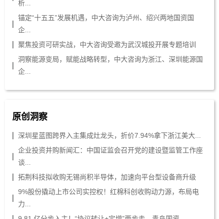
析...
锚定“十五五”发展机遇，中大咨询为泸州、绍兴两地国资国
企...
聚焦投资可研实战，中大咨询受邀为武汉城投开展专题培训
洞察能源变局，赋能战略转型，中大咨询为浙江、深圳能源国
企...
原创洞察
深圳星蓝图跨界入主集成灶龙头，折价7.94%拿下浙江美大...
企业投资并购新闻汇：中国证监会召开党的建设暨监管工作座
谈...
拓荆科技拟收购无锡尚积半导体，加速向平台型设备商升级
9%股份撬动上市公司实控权！红棉科创收购动力源，布局电
力...
9.81 亿分步入主！“协议转让+定增”两步走，青岛国资...