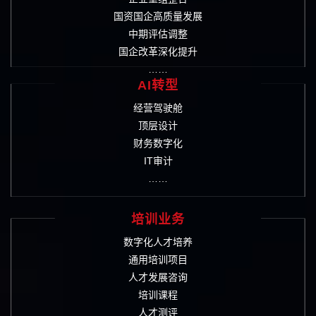
国资国企高质量发展
中期评估调整
国企改革深化提升
……
AI转型
经营驾驶舱
顶层设计
财务数字化
IT审计
……
培训业务
数字化人才培养
通用培训项目
人才发展咨询
培训课程
人才测评