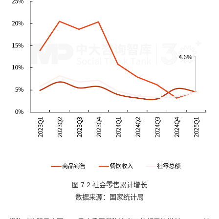
图 7.2 社会零售累计增长
数据来源：国家统计局