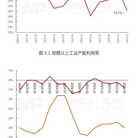
图 5.1 规模以上工业产能利用率