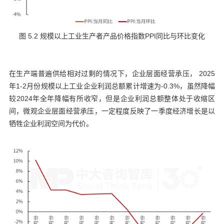
图 5.2 规模以上工业生产者产品价格指数PPI同比与环比变化
在生产端普遍供给相对过剩的情况下，企业层面经营承压， 2025
年1-2月份规模以上工业企业利润总额累计增速为-0.3%，虽然降幅
较2024年全年降幅有所收窄，但是企业利润总额整体处于收缩区
间，微观企业层面经营承压，一定程度反映了一季度经济增长是以
牺牲企业利润空间为代价。