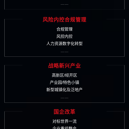
……
风险内控合规管理
合规管理
风控内控
人力资源数字化转型
……
战略新兴产业
高新区/经开区
产业园/特色小镇
新型城镇化及泛地产
……
国企改革
对标世界一流
企业重组整合