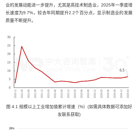
业的发展动能进一步提升，尤其是高技术制造业，2025年一季度增
长速度为9.7%，较去年同期提升2.2个百分点，显示制造业的发展
质量不断提升。
图 4.1 规模以上工业增加值累计增速（%）(如需具体数据可添加好
友联系获取)