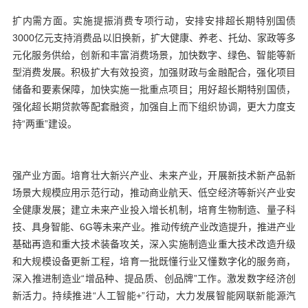
扩内需方面。实施提振消费专项行动，安排安排超长期特别国债
3000亿元支持消费品以旧换新，扩大健康、养老、托幼、家政等多
元化服务供给，创新和丰富消费场景，加快数字、绿色、智能等新
型消费发展。积极扩大有效投资，加强财政与金融配合，强化项目
储备和要素保障，加快实施一批重点项目；用好超长期特别国债，
强化超长期贷款等配套融资，加强自上而下组织协调，更大力度支
持“两重”建设。
强产业方面。培育壮大新兴产业、未来产业，开展新技术新产品新
场景大规模应用示范行动，推动商业航天、低空经济等新兴产业安
全健康发展；建立未来产业投入增长机制，培育生物制造、量子科
技、具身智能、6G等未来产业。推动传统产业改造提升，推进产业
基础再造和重大技术装备攻关，深入实施制造业重大技术改造升级
和大规模设备更新工程，培育一批既懂行业又懂数字化的服务商，
深入推进制造业“增品种、提品质、创品牌”工作。激发数字经济创
新活力。持续推进“人工智能+”行动，大力发展智能网联新能源汽