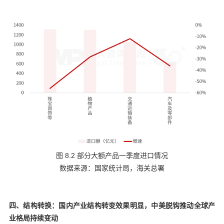
图 8.2 部分大额产品一季度进口情况
数据来源：国家统计局，海关总署
四、结构转换：国内产业结构转变效果明显，中美脱钩推动全球产
业格局持续变动