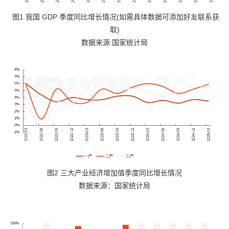
图1 我国 GDP 季度同比增长情况(如需具体数据可添加好友联系获
取)
数据来源:国家统计局
图2 三大产业经济增加值季度同比增长情况
数据来源：国家统计局