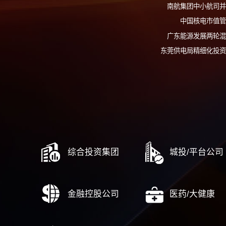
广州中远
南网澜湄国
武汉创
揭阳投
南航集