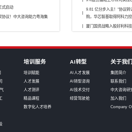
/零部件/出行
传媒/旅游/教育
烟草
原