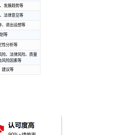
主要内容
项目背景、编制依据、研究内容等
资产现状、经营现状、财务状况等
竞争力、优化产业链结构、取得协同效应和避免
损失等
程、发展现状、竞争状况、发展趋势等
估、资产评估、收购方案、法律意见等
构、管控模式、经营与运作、退出设想等
实施进度安排、投资计划等
资估算、财务分析、不确定性分析等
场风险、资金风险、财务风险、法律风险、质量
环保风险、政策风险和社会风险因素等
综合评价、评价指标汇总、建议等