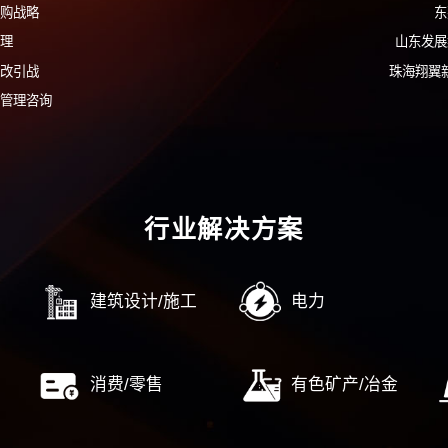
400-9933
在线留言
在线提交您的需求，我们
投融资与资本运营
海运战略投资低轨卫星
际跨境联网供电投资后评价
投业务尽调年度服务
控康养行业进入性研究
团中小航司并购战略