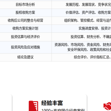
章节
标题
一章
可行性研究报告编制概述
二章
目标公司情况
增强企业核心
三章
实施的必要性
四章
目标市场分析
发展历
五章
股权收购方案
价值评
六章
收购后公司的整合与经营
组织架
七章
收购方案实施计划
八章
投资估算与经济评价
投
资源风险、市
九章
投资风险及应对措施
安全
十章
结论及建议