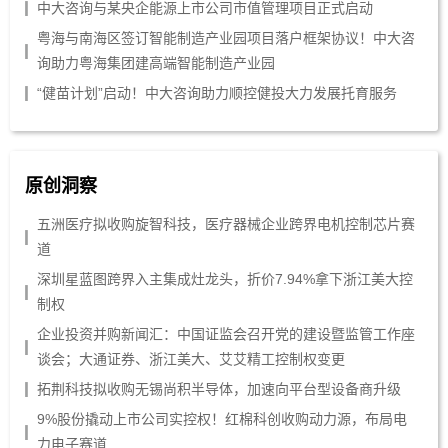
中大咨询与某央企能源上市公司市值管理项目正式启动
粤海与南海区签订智能制造产业园项目落户框架协议！中大咨
询助力粤海集团建高端智能制造产业园
“健苗计划”启动！中大咨询助力顺控健投大力发展托育服务
原创洞察
五洲医疗拟收购旋智科技，医疗器械企业跨界电机控制芯片赛
道
深圳星蓝图跨界入主集成灶龙头，折价7.94%拿下浙江美大控
制权
企业投资并购新闻汇：中国证监会召开党的建设暨监管工作座
谈会；大通证券、浙江美大、艾艾精工控制权变更
拓荆科技拟收购无锡尚积半导体，加速向平台型设备商升级
9%股份撬动上市公司实控权！红棉科创收购动力源，布局电
力电子赛道