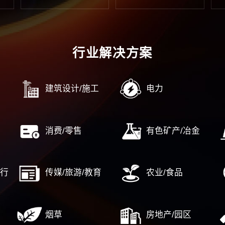
……
……
企业
控合规管理
战略新兴产业
国
规管理
高新区/经开区
对
控内控
产业园/特色小镇
企
源数字化转型
新型城镇化及泛地产
国资国
……
……
中