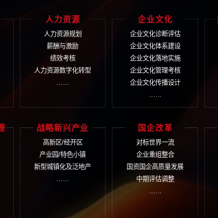
400-9933
言
在线提交您的需求，我
咨询+培训+数字化 整
织管控
人力资源
企
织诊断
人力资源规划
企业
团管控
薪酬与激励
企业
务管控
绩效考核
企业
字管控
人力资源数字化转型
企业