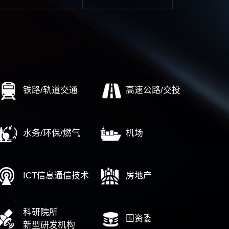
文化传播设计
……
……
企改革
AI转型
培
标世界一流
经营驾驶舱
数字
业重组整合
顶层设计
通
企高质量发展
财务数字化
人
期评估调整
IT审计
……
……
中