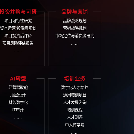
-161
们将尽快安排顾问与您联系
体解决方案
业文化
投资并购与可研
品
文化诊断评估
项目可行性研究
品
文化体系建设
资本运营/投融资规划
营
文化落地实施
项目投资后评价
市场定
文化管理考核
项目风险评估报告