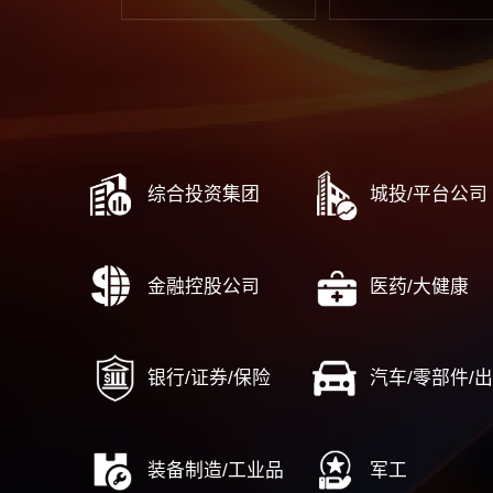
战略闭环管理体系建设
……
流程与运营
风险内
端到端流程管理体系建设
合
战略到执行（DSTE）
风
从市场到线索（MTL）
人力资
集成产品开发（IPD）
……