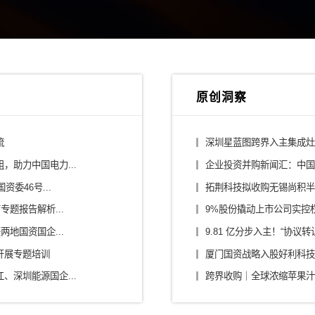
行业解决方案
/平台公司
建筑设计/施工
/大健康
消费/零售
/零部件/出行
传媒/旅游/教育
烟草