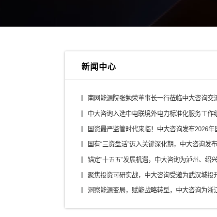
综合投资集团
城投
金融控股公司
医药
银行/证券/保险
汽车
装备制造/工业品
军工