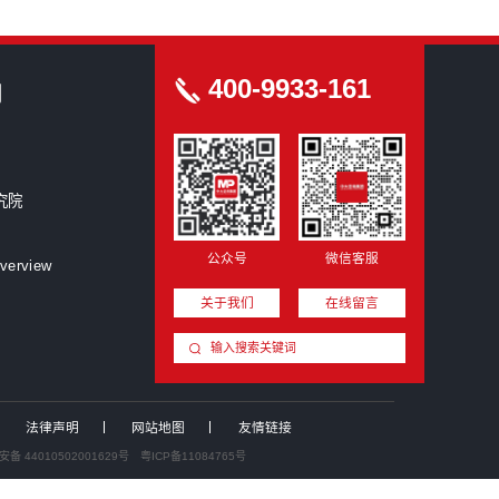
创洞察
圳星蓝图跨界入主集成灶龙头，折价7.94%拿下浙江美大...
业投资并购新闻汇：中国证监会召开党的建设暨监管工作座谈...
拓荆科技拟收购无锡尚积半导体，加速向平台型设备商升级
%股份撬动上市公司实控权！红棉科创收购动力源，布局电力...
.81 亿分步入主！“协议转让+定增”两步走，青岛国资...
厦门国资战略入股好利科技，加码电路保护元器件赛道
界收购｜全球浓缩苹果汁头部企业安德利拟收购甬强科技，切...