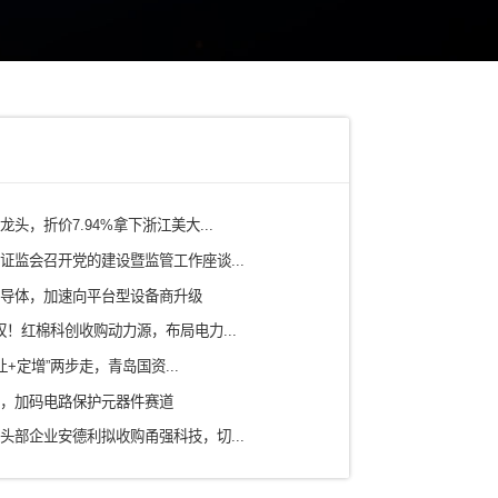
电力
铁路/轨道交通
有色矿产/冶金
水务/环保/燃气
农业/食品
ICT信息通信技术
科研院所
房地产/园区
新型研发机构