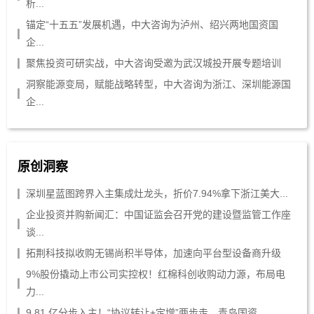
析...
锚定“十五五”发展机遇，中大咨询为泸州、绍兴两地国资国
企...
聚焦投资可研实战，中大咨询受邀为武汉城投开展专题培训
洞察能源变局，赋能战略转型，中大咨询为浙江、深圳能源国
企...
原创洞察
深圳星蓝图跨界入主集成灶龙头，折价7.94%拿下浙江美大...
企业投资并购新闻汇：中国证监会召开党的建设暨监管工作座
谈...
拓荆科技拟收购无锡尚积半导体，加速向平台型设备商升级
9%股份撬动上市公司实控权！红棉科创收购动力源，布局电
力...
9.81 亿分步入主！“协议转让+定增”两步走，青岛国资...