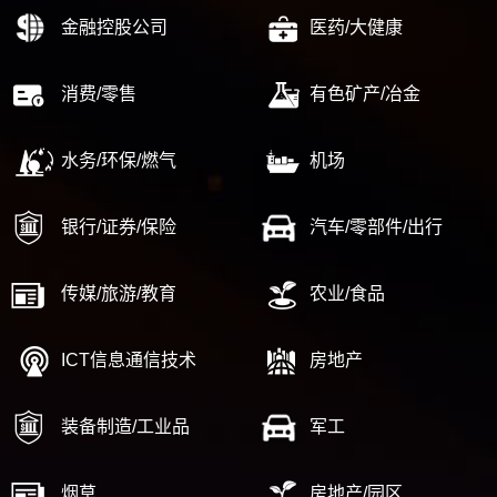
金融控股公司
医药/大健康
消费/零售
有色矿产/冶金
水务/环保/燃气
机场
银行/证券/保险
汽车/零部件/出行
传媒/旅游/教育
农业/食品
ICT信息通信技术
房地产
装备制造/工业品
军工
烟草
房地产/园区