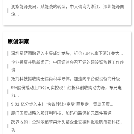
洞察能源变局，赋能战略转型，中大咨询为浙江、深圳能源国
企...
原创洞察
深圳星蓝图跨界入主集成灶龙头，折价7.94%拿下浙江美大...
企业投资并购新闻汇：中国证监会召开党的建设暨监管工作座
谈...
拓荆科技拟收购无锡尚积半导体，加速向平台型设备商升级
9%股份撬动上市公司实控权！红棉科创收购动力源，布局电
力...
9.81 亿分步入主！“协议转让+定增”两步走，青岛国资...
厦门国资战略入股好利科技，加码电路保护元器件赛道
跨界收购｜全球浓缩苹果汁头部企业安德利拟收购甬强科技，
切...