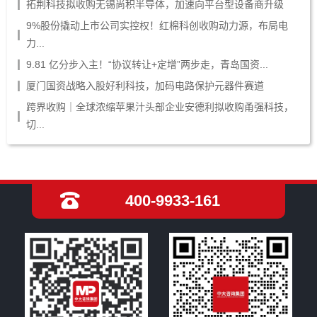
拓荆科技拟收购无锡尚积半导体，加速向平台型设备商升级
9%股份撬动上市公司实控权！红棉科创收购动力源，布局电
力...
9.81 亿分步入主！“协议转让+定增”两步走，青岛国资...
厦门国资战略入股好利科技，加码电路保护元器件赛道
跨界收购｜全球浓缩苹果汁头部企业安德利拟收购甬强科技，
切...
400-9933-161