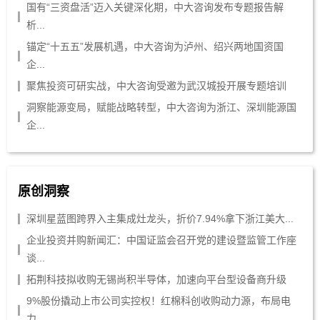
国有“三资盘活”迈入关键深化期，中大咨询发布专题报告解
析...
锚定“十五五”发展机遇，中大咨询为泸州、绍兴两地国资国
企...
聚焦投资可研实战，中大咨询受邀为武汉城投开展专题培训
洞察能源变局，赋能战略转型，中大咨询为浙江、深圳能源国
企...
原创洞察
深圳星蓝图跨界入主集成灶龙头，折价7.94%拿下浙江美大...
企业投资并购新闻汇：中国证监会召开党的建设暨监管工作座
谈...
拓荆科技拟收购无锡尚积半导体，加速向平台型设备商升级
9%股份撬动上市公司实控权！红棉科创收购动力源，布局电
力...