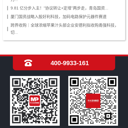
9.81 亿分步入主！“协议转让+定增”两步走，青岛国资...
厦门国资战略入股好利科技，加码电路保护元器件赛道
跨界收购｜全球浓缩苹果汁头部企业安德利拟收购甬强科技，
切...
400-9933-161