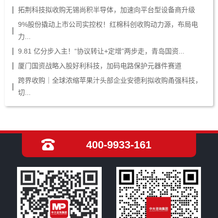
拓荆科技拟收购无锡尚积半导体，加速向平台型设备商升级
9%股份撬动上市公司实控权！红棉科创收购动力源，布局电
力...
9.81 亿分步入主！“协议转让+定增”两步走，青岛国资...
厦门国资战略入股好利科技，加码电路保护元器件赛道
跨界收购｜全球浓缩苹果汁头部企业安德利拟收购甬强科技，
切...
400-9933-161