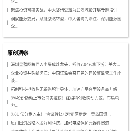
企...
聚焦投资可研实战，中大咨询受邀为武汉城投开展专题培训
洞察能源变局，赋能战略转型，中大咨询为浙江、深圳能源国
企...
原创洞察
深圳星蓝图跨界入主集成灶龙头，折价7.94%拿下浙江美大...
企业投资并购新闻汇：中国证监会召开党的建设暨监管工作座
谈...
拓荆科技拟收购无锡尚积半导体，加速向平台型设备商升级
9%股份撬动上市公司实控权！红棉科创收购动力源，布局电
力...
9.81 亿分步入主！“协议转让+定增”两步走，青岛国资...
厦门国资战略入股好利科技，加码电路保护元器件赛道