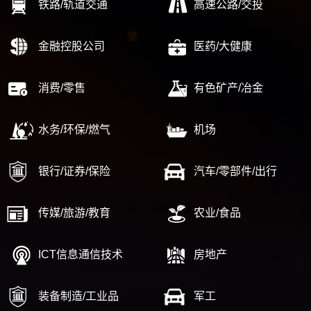
铁路/轨道交通
高速公路/交投
金融控股公司
医药/大健康
消费/零售
有色矿产/冶金
水务/环保/燃气
机场
银行/证券/保险
汽车/零部件/出行
传媒/旅游/教育
农业/食品
ICT信息通信技术
房地产
装备制造/工业品
军工