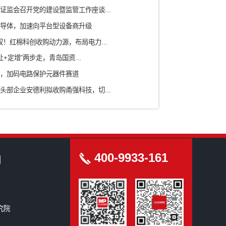
农业/食品
ICT信息通信技术
科研院所
房地产/园区
新型研发机构
创洞察
圳星蓝图跨界入主集成灶龙头，折价7.94%拿下浙江美大...