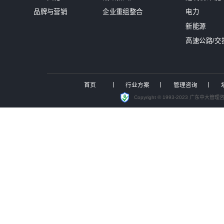
中大咨询入选中电联境外电力标准化
国资最严监管时代来临！中大咨询发布
国有“三资盘活”迈入关键深化期，
锚定“十五五”发展机遇，中大咨询
聚焦投资可研实战，中大咨询受邀
洞察能源变局，赋能战略转型，中大
管理咨询
投资并购
战略规划
投资研究报告
人力资源
资本战略