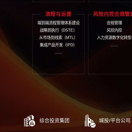
战略规划
组
国有资本十五五规划
组
十五五战略规划
集
战略解码与行动计划
业
战略中期评估与调整
数
战略闭环管理体系建设
……
流程与运营
风险内
端到端流程管理体系建设
合
战略到执行（DSTE）
风
从市场到线索（MTL）
人力资
集成产品开发（IPD）