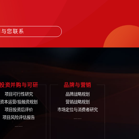
。
打
-161
们将尽快安排顾问与您联系
体解决方案