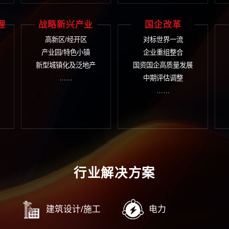
织管控
人力资源
企
织诊断
人力资源规划
企业
团管控
薪酬与激励
企业
务管控
绩效考核
企业
字管控
人力资源数字化转型
企业
……
……
企业
控合规管理
战略新兴产业
国
规管理
高新区/经开区
对
控内控
产业园/特色小镇
企
源数字化转型
新型城镇化及泛地产
国资国
……
……
中