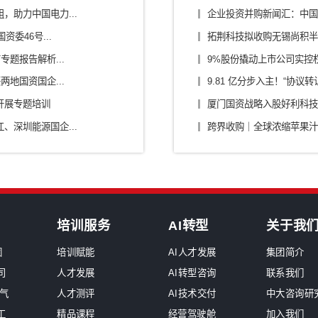
/零部件/出行
传媒/旅游/教育
烟草
原
中大咨询交流
深