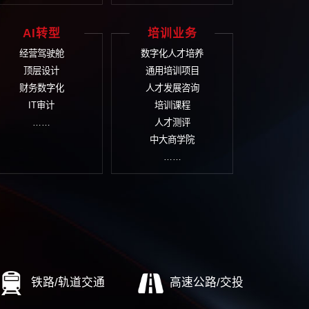
业文化
投资并购与可研
品
文化诊断评估
项目可行性研究
品
文化体系建设
资本运营/投融资规划
营
文化落地实施
项目投资后评价
市场定
文化管理考核
项目风险评估报告
文化传播设计
……
……
企改革
AI转型
培
标世界一流
经营驾驶舱
数字
业重组整合
顶层设计
通
企高质量发展
财务数字化
人
期评估调整
IT审计