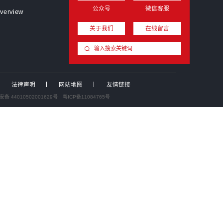
业投资并购新闻汇：中国证监会召开党的建设暨监管工作座谈...
拓荆科技拟收购无锡尚积半导体，加速向平台型设备商升级
%股份撬动上市公司实控权！红棉科创收购动力源，布局电力...
.81 亿分步入主！“协议转让+定增”两步走，青岛国资...
厦门国资战略入股好利科技，加码电路保护元器件赛道
界收购｜全球浓缩苹果汁头部企业安德利拟收购甬强科技，切...
400
关于我们
集团简介
联系我们