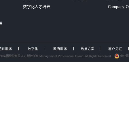
服务工作组，助力中国电力...
企
2026年国资委46号...
中大咨询发布专题报告解析...
9
为泸州、绍兴两地国资国企...
9
为武汉城投开展专题培训
咨询为浙江、深圳能源国企...
跨
行业咨询
培训服务
AI转型
综合投资集团
培训赋能
AI人才发展
城投/平台公司
人才发展
AI转型咨询