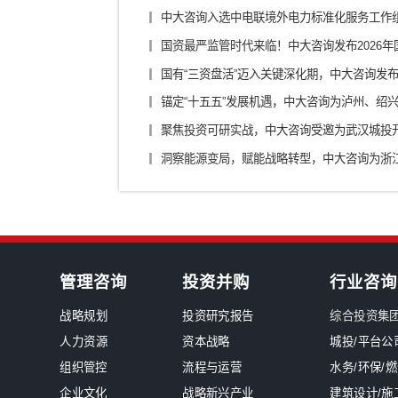
银行/证券/保险
汽车
装备制造/工业品
军工
新闻中心
南网能源院张勉荣董事长一行莅临