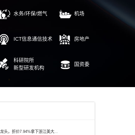
……
……
中
电力
铁路/轨道交通
有色矿产/冶金
水务/环保/燃气