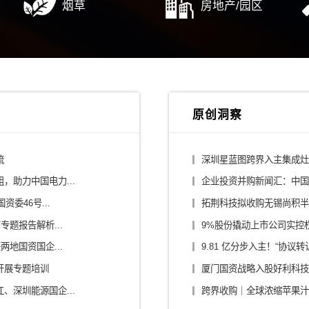
行业解决方案
/平台公司
建筑设计/施工
/大健康
消费/零售
/零部件/出行
传媒/旅游/教育
烟草