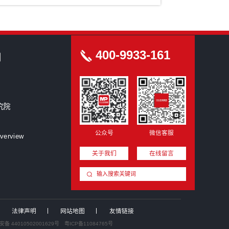
新型研发机构
创洞察
圳星蓝图跨界入主集成灶龙头，折价7.94%拿下浙江美大...
业投资并购新闻汇：中国证监会召开党的建设暨监管工作座谈...
拓荆科技拟收购无锡尚积半导体，加速向平台型设备商升级
%股份撬动上市公司实控权！红棉科创收购动力源，布局电力...
.81 亿分步入主！“协议转让+定增”两步走，青岛国资...
厦门国资战略入股好利科技，加码电路保护元器件赛道