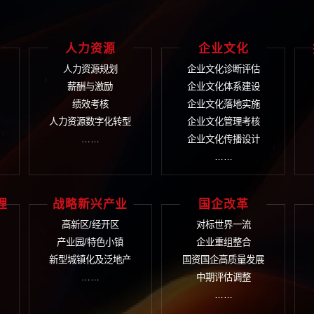
获取更多信息请拨
400-9933
言
在线提交您的需求，我
咨询+培训+数字化 整
织管控
人力资源
企
织诊断
人力资源规划
企业
团管控
薪酬与激励
企业
务管控
绩效考核
企业