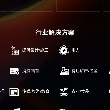
字管控
人力资源数字化转型
企业
……
……
企业
控合规管理
战略新兴产业
国
规管理
高新区/经开区
对
控内控
产业园/特色小镇
企
源数字化转型
新型城镇化及泛地产
国资国
……
……
中