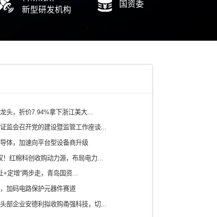
电力
铁路/轨道交通
有色矿产/冶金
水务/环保/燃气
农业/食品
ICT信息通信技术
科研院所
房地产/园区