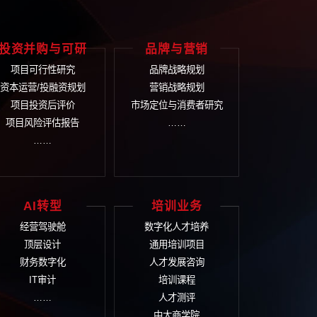
打
-161
们将尽快安排顾问与您联系
体解决方案
业文化
投资并购与可研
品
文化诊断评估
项目可行性研究
品
文化体系建设
资本运营/投融资规划
营
文化落地实施
项目投资后评价
市场定