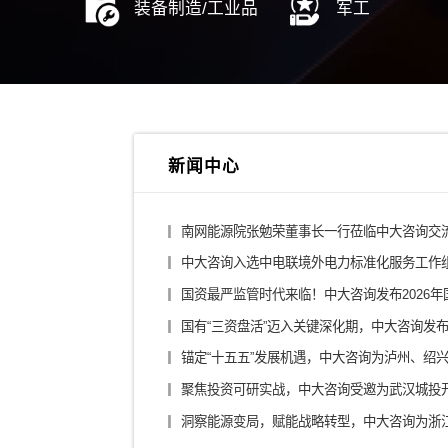
综合投资集团
城投
金融控股公司
医药
银行/证券/保险
汽车
装备制造/工业品
军工