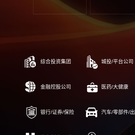
战略中期评估与调整
数
战略闭环管理体系建设
……
流程与运营
风险内
端到端流程管理体系建设
合
战略到执行（DSTE）
风
从市场到线索（MTL）
人力资
集成产品开发（IPD）
……