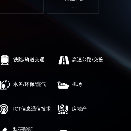
文化管理考核
项目风险评估报告
文化传播设计
……
……
企改革
AI转型
培
标世界一流
经营驾驶舱
数字
业重组整合
顶层设计
通
企高质量发展
财务数字化
人
期评估调整
IT审计
……
……
中