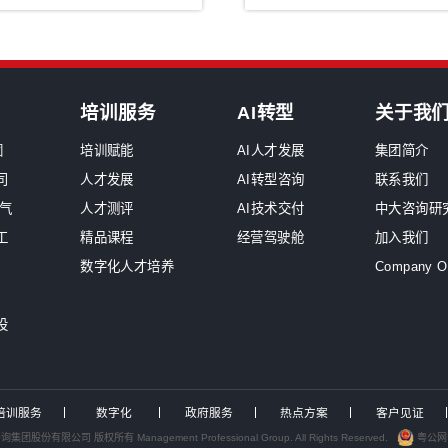
原
中大咨询交流
深
服务工作组，助力中国电力...
企
2026年国资委46号...
中大咨询发布专题报告解析...
9
为泸州、绍兴两地国资国企...
9
为武汉城投开展专题培训