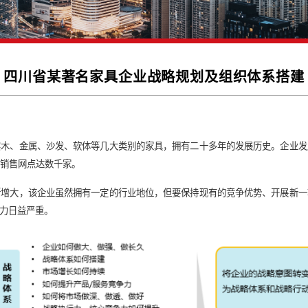
四川省某著名家具企业战略规划
主营板式、实木、金属、沙发、软体等几大类别的家具，拥有二十
市、自治区，销售网点达数千家。
下行压力不断增大，该企业虽然拥有一定的行业地位，但要保持现