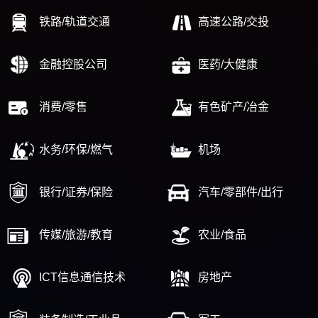
铁路/轨道交通
高速公路/交投
金融控股公司
医药/大健康
消费/零售
有色矿产/冶金
水务/环保/燃气
机场
银行/证券/保险
汽车/零部件/出行
传媒/旅游/教育
农业/食品
ICT信息通信技术
房地产